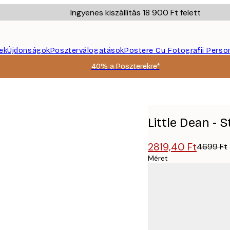
Ingyenes kiszállítás 18 900 Ft felett
ek
Újdonságok
Poszterválogatások
Postere Cu Fotografii Perso
40% a Poszterekre*
Little Dean - 
2819,40 Ft
4699 Ft
Méret