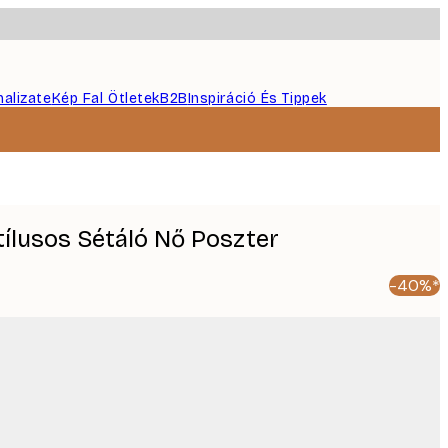
nalizate
Kép Fal Ötletek
B2B
Inspiráció És Tippek
Stílusos Sétáló Nő Poszter
-40%*