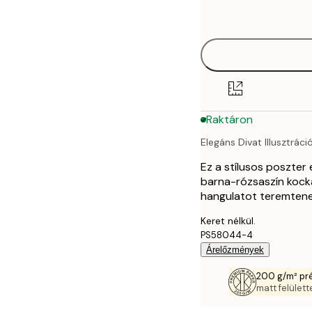
options
30x40 cm
40x50 cm
50x70 cm
Raktáron
70x100 cm
Elegáns Divat Illusztráci
Ez a stílusos poszter
barna-rózsaszín kocká
hangulatot teremten
Keret nélkül.
PS58044-4
Árelőzmények
200 g/m² pr
matt felülette