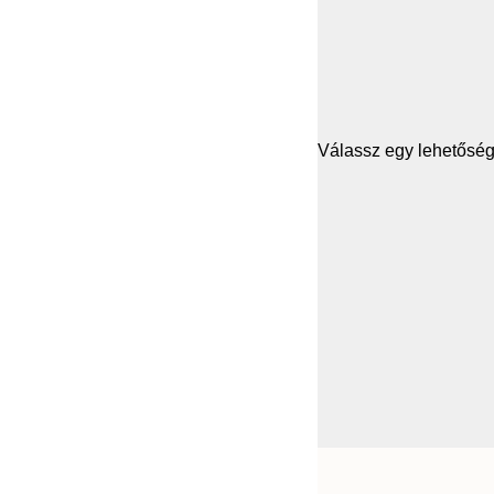
Válassz egy lehetősége
Frame
21x30 cm