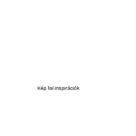
-40%*
Füves homokdűne poszter
2819,40 Ft-tól
4699 Ft
Kép fal inspirációk