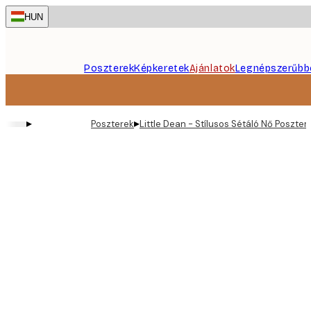
Skip
HUN
to
main
content.
Poszterek
Képkeretek
Ajánlatok
Legnépszerűbb
▸
▸
Poszterek
Little Dean - Stílusos Sétáló Nő Poszter