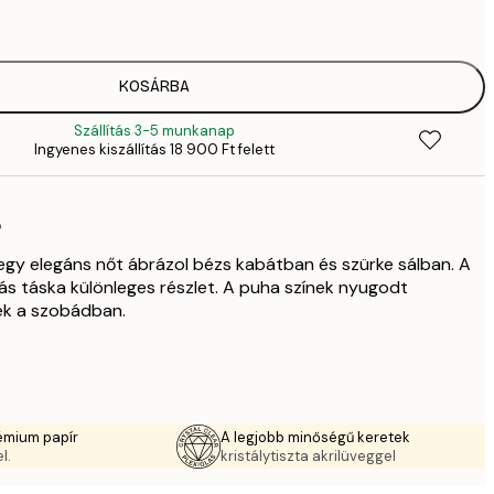
4
41
6
5558,
KOSÁRBA
9
Szállítás 3-5 munkanap
70
Ingyenes kiszállítás 18 900 Ft felett
11 
10 7
17 
ó
 egy elegáns nőt ábrázol bézs kabátban és szürke sálban. A
s táska különleges részlet. A puha színek nyugodt
ek a szobádban.
émium papír
A legjobb minőségű keretek
l.
kristálytiszta akrilüveggel