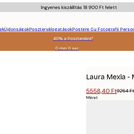
Ingyenes kiszállítás 18 900 Ft felett
ek
Újdonságok
Poszterválogatások
Postere Cu Fotografii Perso
40% a Poszterekre*
0 min
0 sec
Érvényes:
2026-
ter
08-
09
Laura Mexia -
5558,40 Ft
9264 F
Méret