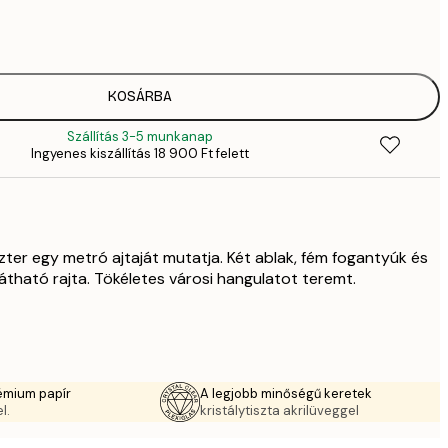
5558,
9
KOSÁRBA
Szállítás 3-5 munkanap
Ingyenes kiszállítás 18 900 Ft felett
zter egy metró ajtaját mutatja. Két ablak, fém fogantyúk és
átható rajta. Tökéletes városi hangulatot teremt.
émium papír
A legjobb minőségű keretek
l.
kristálytiszta akrilüveggel