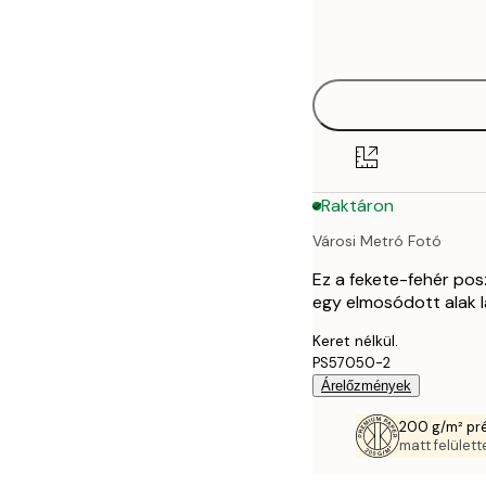
Frame
50x50 cm
options
Raktáron
Városi Metró Fotó
Ez a fekete-fehér pos
egy elmosódott alak l
Keret nélkül.
PS57050-2
Árelőzmények
200 g/m² pr
matt felülette