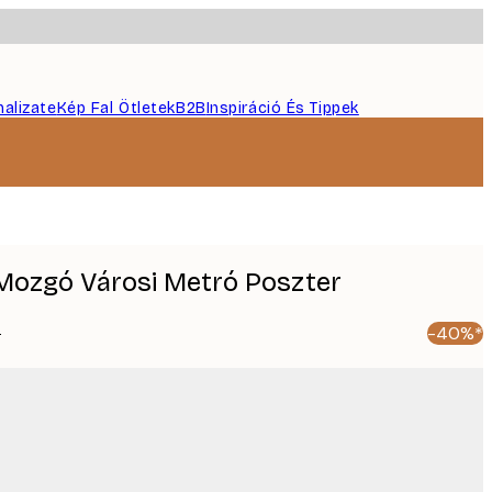
nalizate
Kép Fal Ötletek
B2B
Inspiráció És Tippek
 Mozgó Városi Metró Poszter
t
-40%*