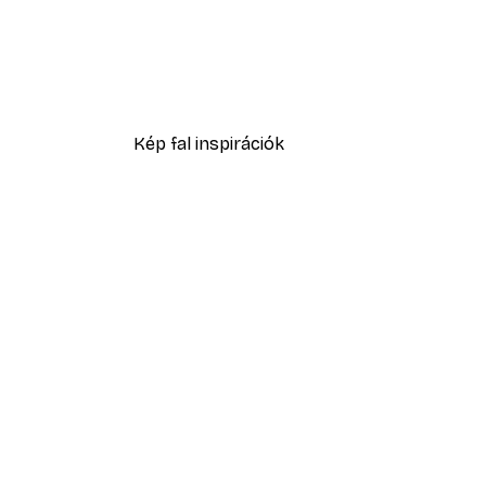
-40%*
Absztrakt kék akvarell No2 p
2819,40 Ft-tól
4699 Ft
Kép fal inspirációk