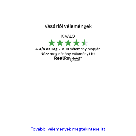
Vásárlói vélemények
KIVÁLÓ
4.3/5 csillag
70914 vélemény alapján.
Nézz meg néhány véleményt itt.
Ellenőrzött vásárló
Vásárlói
vélemények
Everything was OK!
13 máj.
Gábor P
További vélemények megtekintése itt