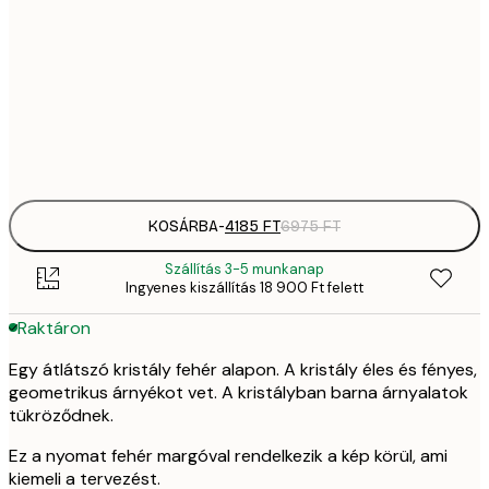
41
30x40 cm
6
70
50x70 cm
11 
Frame
options
KOSÁRBA
-
4185 FT
6975 FT
Szállítás 3-5 munkanap
Ingyenes kiszállítás 18 900 Ft felett
Raktáron
Egy átlátszó kristály fehér alapon. A kristály éles és fényes,
geometrikus árnyékot vet. A kristályban barna árnyalatok
tükröződnek.
Ez a nyomat fehér margóval rendelkezik a kép körül, ami
kiemeli a tervezést.