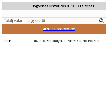
Skip
Ingyenes kiszállítás 18 900 Ft felett
to
main
content.
Találj valami nagyszerűt
40% a Poszterekre*
▸
▸
Poszterek
Kristályok és Árnyékok No1 Poszter