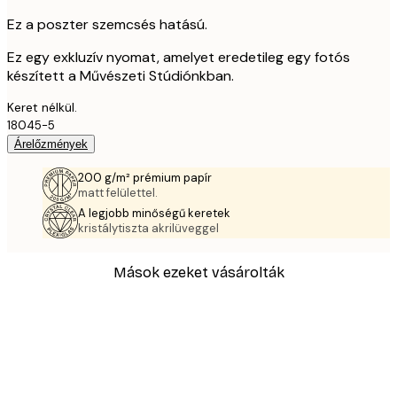
Ez a poszter szemcsés hatású.
Ez egy exkluzív nyomat, amelyet eredetileg egy fotós
készített a Művészeti Stúdiónkban.
Keret nélkül.
18045-5
Árelőzmények
200 g/m² prémium papír
matt felülettel.
A legjobb minőségű keretek
kristálytiszta akrilüveggel
Mások ezeket vásárolták