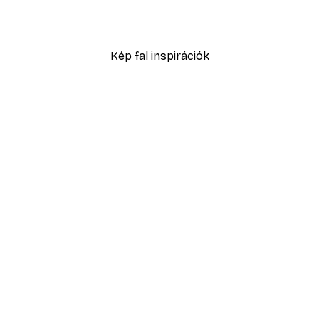
2819,40 Ft-tól
4699 Ft
Kép fal inspirációk