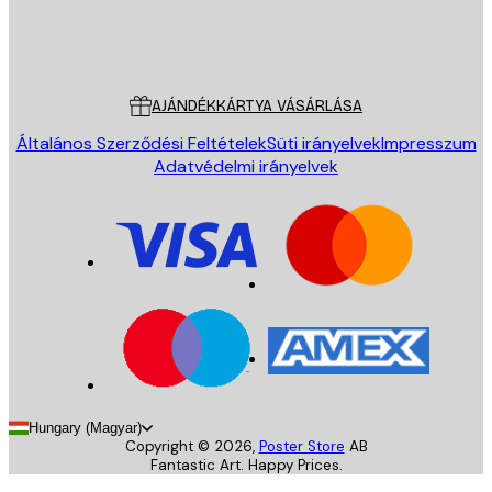
Áruház
Poster Store
Ügyfélszolgálat
AJÁNDÉKKÁRTYA VÁSÁRLÁSA
Általános Szerződési Feltételek
Süti irányelvek
Impresszum
Adatvédelmi irányelvek
Hungary (Magyar)
Copyright ©
2026
,
Poster Store
AB
Fantastic Art. Happy Prices.