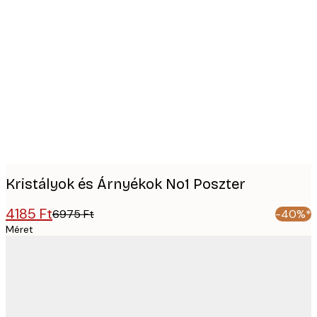
Product
images
Kristályok és Árnyékok No1 Poszter
4185 Ft
6975 Ft
-40%*
Méret