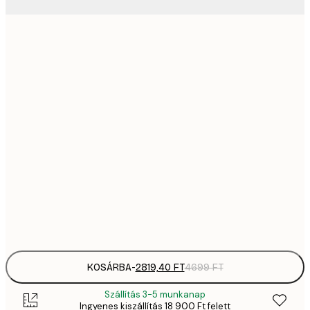
2819,
21x30 cm
4
41
30x40 cm
6
5558,
40x50 cm
9
70
50x70 cm
11 
10 7
70x100 cm
17 
Frame
options
KOSÁRBA
-
2819,40 FT
4699 FT
Szállítás 3-5 munkanap
Ingyenes kiszállítás 18 900 Ft felett