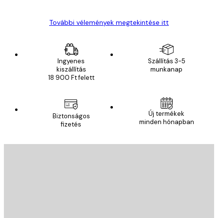
További vélemények megtekintése itt
Ingyenes
Szállítás 3-5
kiszállítás
munkanap
18 900 Ft felett
Új termékek
Biztonságos
minden hónapban
fizetés
E-mail
KÜLDÉS