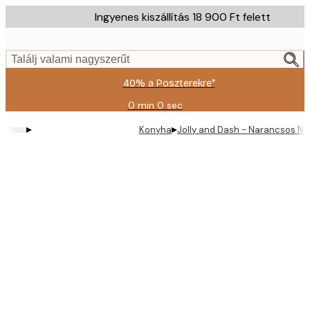
Skip
Ingyenes kiszállítás 18 900 Ft felett
to
main
content.
Találj valami nagyszerűt
40% a Poszterekre*
0 min
0 sec
Érvényes:
2026-
▸
▸
Konyha
Jolly and Dash - Narancsos Nyá
08-
09