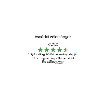
Vásárlói vélemények
KIVÁLÓ
4.3/5 csillag
70914 vélemény alapján.
Nézz meg néhány véleményt itt.
Ellenőrzött vásárló
Vásárlói
vélemények
Everything was OK!
13 máj.
Gábor P