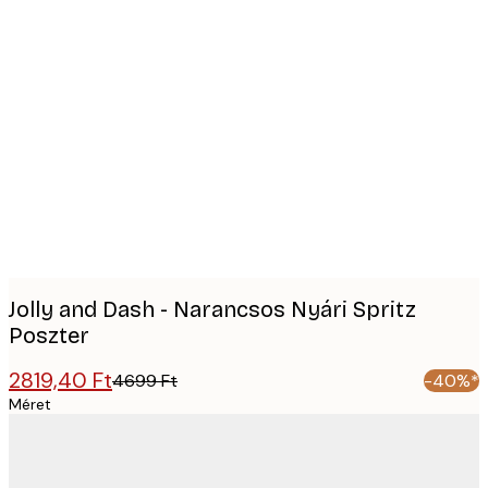
Product
images
Jolly and Dash - Narancsos Nyári Spritz
Poszter
2819,40 Ft
4699 Ft
-40%*
Méret