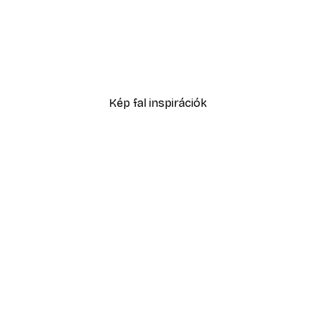
-40%*
Táncparti Poszter
Abstract Lemon Tree Pos
2819,40 Ft-tól
4699 Ft
Kép fal inspirációk