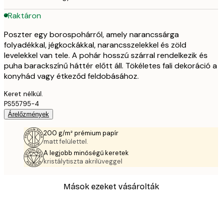
Raktáron
Poszter egy borospohárról, amely narancssárga
folyadékkal, jégkockákkal, narancsszelekkel és zöld
levelekkel van tele. A pohár hosszú szárral rendelkezik és
puha barackszínű háttér előtt áll. Tökéletes fali dekoráció a
konyhád vagy étkeződ feldobásához.
Keret nélkül.
PS55795-4
Árelőzmények
200 g/m² prémium papír
matt felülettel.
A legjobb minőségű keretek
kristálytiszta akrilüveggel
Mások ezeket vásárolták