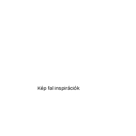
-40%*
Absztrakt kék akvarell No2 p
2819,40 Ft-tól
4699 Ft
Kép fal inspirációk