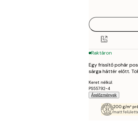
options
30x40 cm
40x50 cm
50x70 cm
Raktáron
70x100 cm
Egy frissítő pohár po
sárga háttér előtt. T
Keret nélkül.
PS55792-4
Árelőzmények
200 g/m² pr
matt felülette