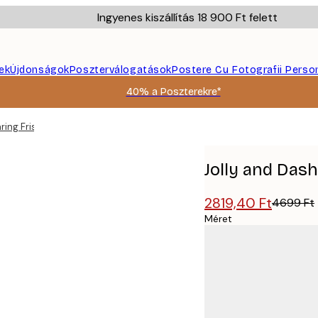
Ingyenes kiszállítás 18 900 Ft felett
ek
Újdonságok
Poszterválogatások
Postere Cu Fotografii Perso
40% a Poszterekre*
ing Frissítő Poszter
Jolly and Dash
2819,40 Ft
4699 Ft
Méret