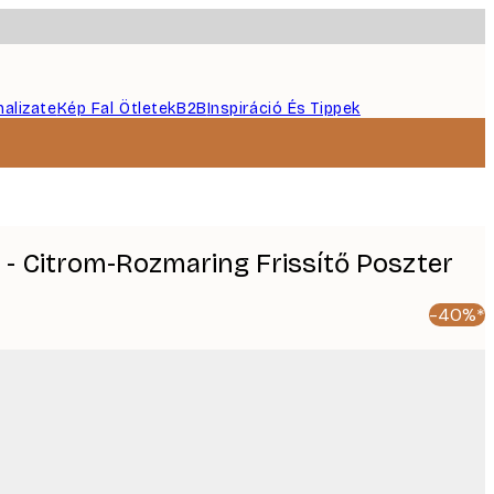
nalizate
Kép Fal Ötletek
B2B
Inspiráció És Tippek
 - Citrom-Rozmaring Frissítő Poszter
-40%*