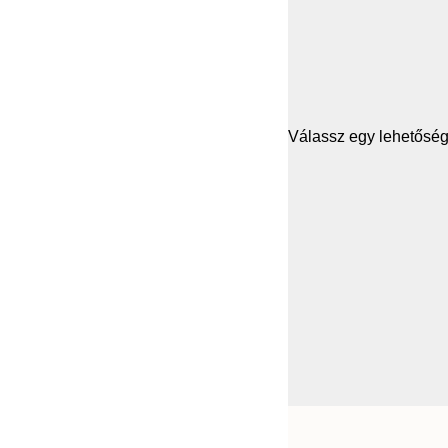
Válassz egy lehetősége
Frame
21x30 cm