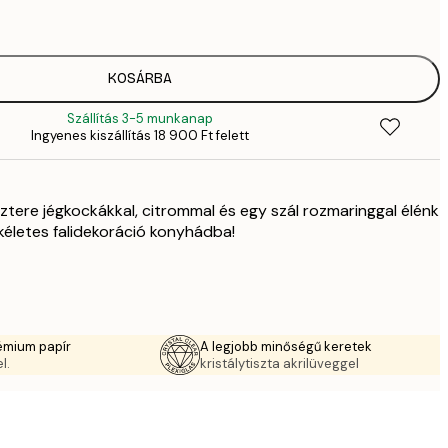
4
41
6
5558,
KOSÁRBA
9
Szállítás 3-5 munkanap
70
Ingyenes kiszállítás 18 900 Ft felett
11 
10 7
17 
sztere jégkockákkal, citrommal és egy szál rozmaringgal élénk
ökéletes falidekoráció konyhádba!
émium papír
A legjobb minőségű keretek
l.
kristálytiszta akrilüveggel