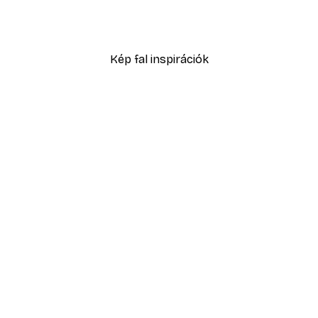
Füves homokdűne poszte
2819,40 Ft-tól
4699 Ft
Kép fal inspirációk