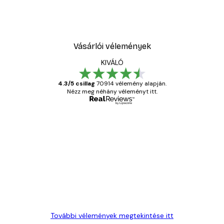
Vásárlói vélemények
KIVÁLÓ
4.3/5 csillag
70914 vélemény alapján.
Nézz meg néhány véleményt itt.
Ellenőrzött vásárló
Vásárlói
vélemények
Everything was OK!
13 máj.
Gábor P
További vélemények megtekintése itt