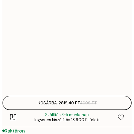
2819,
21x30 cm
4
41
30x40 cm
6
5558,
40x50 cm
9
70
50x70 cm
11 
10 7
70x100 cm
17 
Frame
options
KOSÁRBA
-
2819,40 FT
4699 FT
Szállítás 3-5 munkanap
Ingyenes kiszállítás 18 900 Ft felett
Raktáron