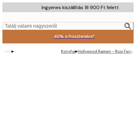
Skip
Ingyenes kiszállítás 18 900 Ft felett
to
main
content.
Találj valami nagyszerűt
40% a Poszterekre*
▸
▸
Konyha
Hollywood Ramen - Rosi Feist 