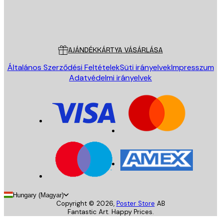
Áruház
Poster Store
Ügyfélszolgálat
AJÁNDÉKKÁRTYA VÁSÁRLÁSA
Általános Szerződési Feltételek
Süti irányelvek
Impresszum
Adatvédelmi irányelvek
Hungary (Magyar)
Copyright ©
2026
,
Poster Store
AB
Fantastic Art. Happy Prices.