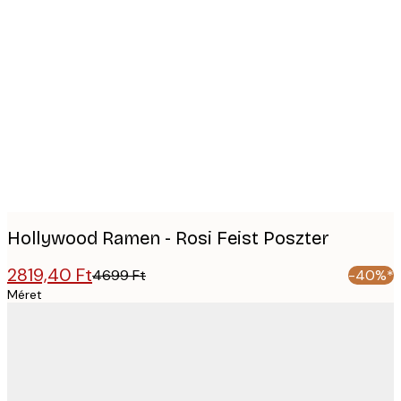
Product
images
Hollywood Ramen - Rosi Feist Poszter
2819,40 Ft
4699 Ft
-40%*
Méret