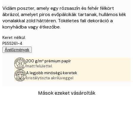
Vidám poszter, amely egy rózsaszín és fehér félkört
ábrázol, amelyet piros evőpálcikák tartanak, hullámos kék
vonalakkal zöld háttéren. Tökéletes fali dekoráció a
konyhádba vagy étkezőbe.
Keret nélkül.
PS55261-4
Árelőzmények
200 g/m² prémium papír
matt felülettel.
A legjobb minőségű keretek
kristálytiszta akrilüveggel
Mások ezeket vásárolták