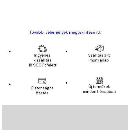
13 máj.
Gábor P
További vélemények megtekintése itt
Ingyenes
Szállítás 3-5
kiszállítás
munkanap
18 900 Ft felett
Új termékek
Biztonságos
minden hónapban
fizetés