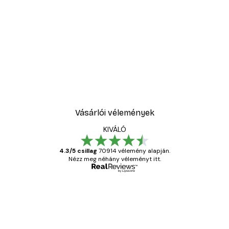
Vásárlói vélemények
KIVÁLÓ
4.3/5 csillag
70914 vélemény alapján.
Nézz meg néhány véleményt itt.
Ellenőrzött vásárló
Vásárlói
vélemények
Everything was OK!