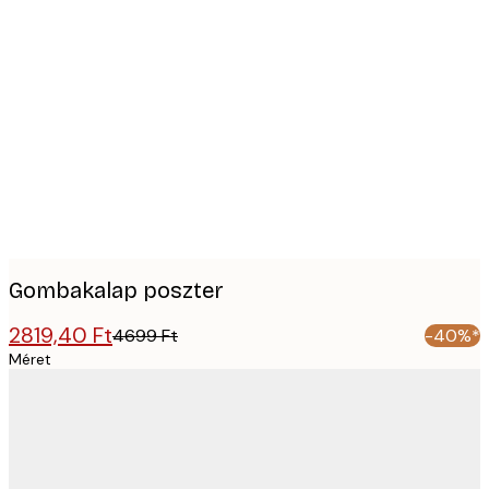
Product
images
Gombakalap poszter
2819,40 Ft
4699 Ft
-40%*
Méret