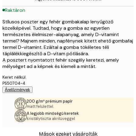
Raktáron
Stílusos poszter egy fehér gombakalap lenyűgöző
közelképével. Tudtad, hogy a gomba az egyetlen
természetes élelmiszer-alapanyag, amely D-vitamint
termel? Majnem minden, napfénynek kitett ehető gombafaj
termel D-vitamint. Ezáltal a gomba tökéletes téli
táplálékkiegészítő a D-vitam pótlására.
A posztert nyomtatott fehér szegély keretezi, amely
mélységet ad a képnek és kiemeli a mintát.
Keret nélkül.
PS50704-4
Árelőzmények
200 g/m² prémium papír
matt felülettel.
A legjobb minőségű keretek
kristálytiszta akrilüveggel
Mások ezeket vásárolták