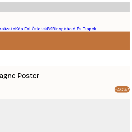
nalizate
Kép Fal Ötletek
B2B
Inspiráció És Tippek
agne Poster
-40%*