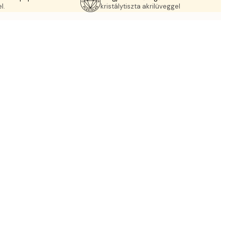
l.
kristálytiszta akrilüveggel