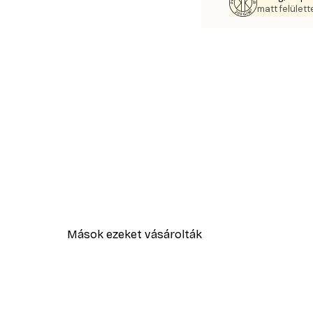
matt felülette
Mások ezeket vásárolták