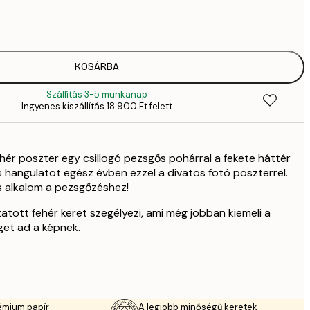
2819,
4
41
6
70
KOSÁRBA
11 
Szállítás 3-5 munkanap
Ingyenes kiszállítás 18 900 Ft felett
hér poszter egy csillogó pezsgős pohárral a fekete háttér
s hangulatot egész évben ezzel a divatos fotó poszterrel.
 alkalom a pezsgőzéshez!
tott fehér keret szegélyezi, ami még jobban kiemeli a
et ad a képnek.
émium papír
A legjobb minőségű keretek