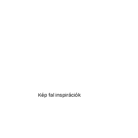
-40%*
Beauty Begins poszter
2819,40 Ft-tól
4699 Ft
Kép fal inspirációk