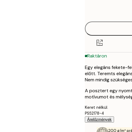
Frame
21x30 cm
options
30x40 cm
50x70 cm
Raktáron
Egy elegáns fekete-fe
előtt. Teremts elegán
Nem mindig szükséges
A posztert egy nyomta
motívumot és mélység
Keret nélkül.
PS52178-4
Árelőzmények
200 g/m² pr