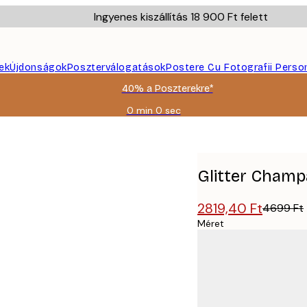
Ingyenes kiszállítás 18 900 Ft felett
ek
Újdonságok
Poszterválogatások
Postere Cu Fotografii Perso
40% a Poszterekre*
0 min
0 sec
Érvényes:
2026-
08-
09
Glitter Champ
2819,40 Ft
4699 Ft
Méret