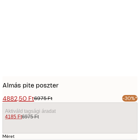
Product
images
Almás pite poszter
4882,50 Ft
6975 Ft
-30%*
Aktiváld tagsági áradat
4185 Ft
6975 Ft
Méret