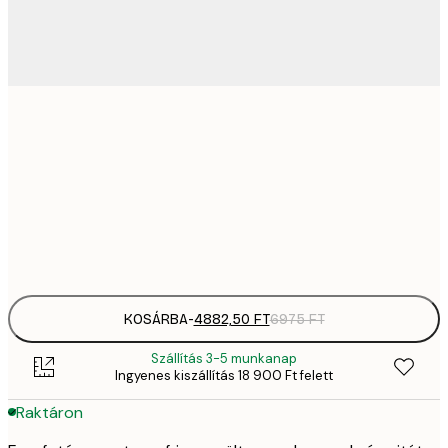
4882,
30x40 cm
6
82
50x70 cm
11 
Frame
options
KOSÁRBA
-
4882,50 FT
6975 FT
Szállítás 3-5 munkanap
Ingyenes kiszállítás 18 900 Ft felett
Raktáron