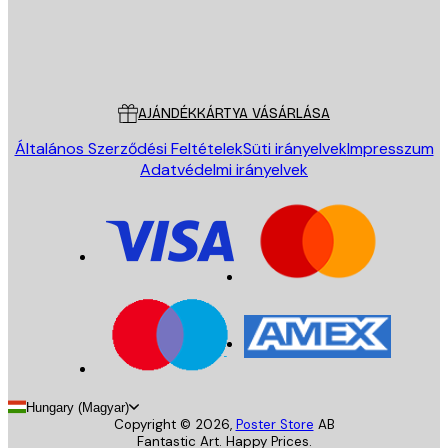
Áruház
Poster Store
Ügyfélszolgálat
AJÁNDÉKKÁRTYA VÁSÁRLÁSA
Általános Szerződési Feltételek
Süti irányelvek
Impresszum
Adatvédelmi irányelvek
Hungary (Magyar)
Copyright ©
2026
,
Poster Store
AB
Fantastic Art. Happy Prices.