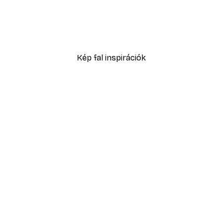
-30%*
g Poszter
Zöld hortenzia poszter
3289,30 Ft-tól
4699 Ft
Kép fal inspirációk