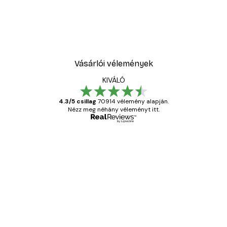
Vásárlói vélemények
KIVÁLÓ
4.3/5 csillag
70914 vélemény alapján.
Nézz meg néhány véleményt itt.
Ellenőrzött vásárló
Vásárlói
vélemények
Everything was OK!
13 máj.
Gábor P