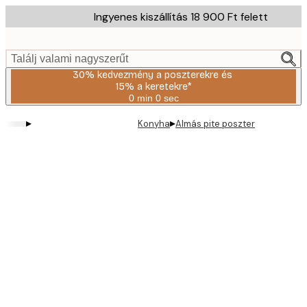
Skip
Ingyenes kiszállítás 18 900 Ft felett
to
main
content.
Találj valami nagyszerűt
30% kedvezmény a poszterekre és
15% a keretekre*
0 min
0 sec
Érvényes:
2026-
▸
▸
Konyha
Almás pite poszter
08-
06