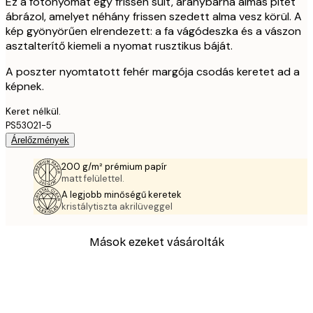
Ez a fotónyomat egy frissen sült, aranybarna almás pitét
ábrázol, amelyet néhány frissen szedett alma vesz körül. A
kép gyönyörűen elrendezett: a fa vágódeszka és a vászon
asztalterítő kiemeli a nyomat rusztikus báját.
A poszter nyomtatott fehér margója csodás keretet ad a
képnek.
Keret nélkül.
PS53021-5
Árelőzmények
200 g/m² prémium papír
matt felülettel.
A legjobb minőségű keretek
kristálytiszta akrilüveggel
Mások ezeket vásárolták