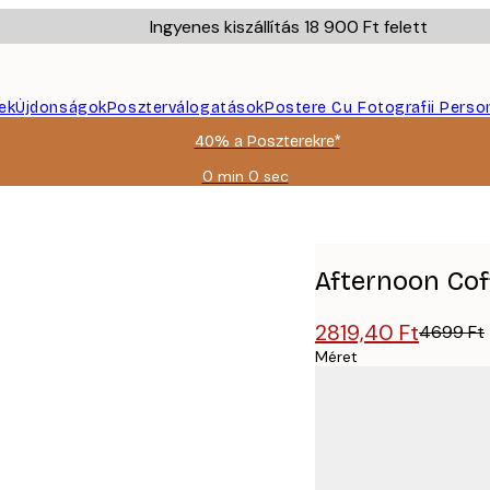
Ingyenes kiszállítás 18 900 Ft felett
ek
Újdonságok
Poszterválogatások
Postere Cu Fotografii Perso
40% a Poszterekre*
0 min
0 sec
Érvényes:
2026-
08-
09
Afternoon Cof
2819,40 Ft
4699 Ft
Méret