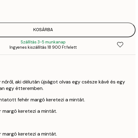
2819,
4
41
6
70
KOSÁRBA
11 
Szállítás 3-5 munkanap
Ingyenes kiszállítás 18 900 Ft felett
 nőről, aki délután újságot olvas egy csésze kávé és egy
an egy étteremben.
tatott fehér margó keretezi a mintát.
 margó keretezi a mintát.
 margó keretezi a mintát.