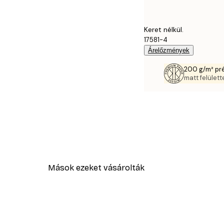
Keret nélkül.
17581-4
Árelőzmények
200 g/m² pr
matt felülette
Mások ezeket vásárolták