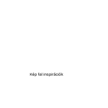
-40%*
Chanel Szörfös Lány Poszter
2819,40 Ft-tól
4699 Ft
Kép fal inspirációk