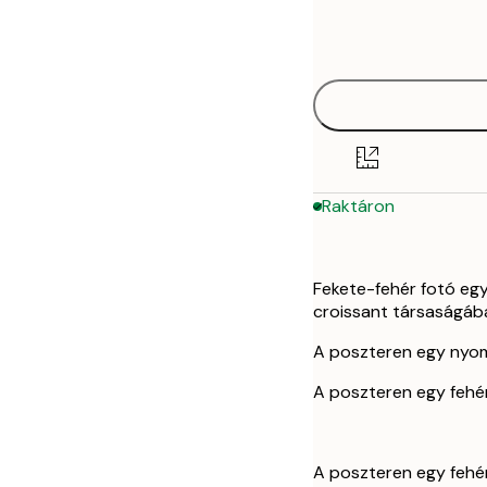
Frame
21x30 cm
options
30x40 cm
50x70 cm
Raktáron
Fekete-fehér fotó egy
croissant társaságáb
A poszteren egy nyom
A poszteren egy fehér
A poszteren egy fehér