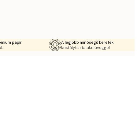
émium papír
A legjobb minőségű keretek
l.
kristálytiszta akrilüveggel