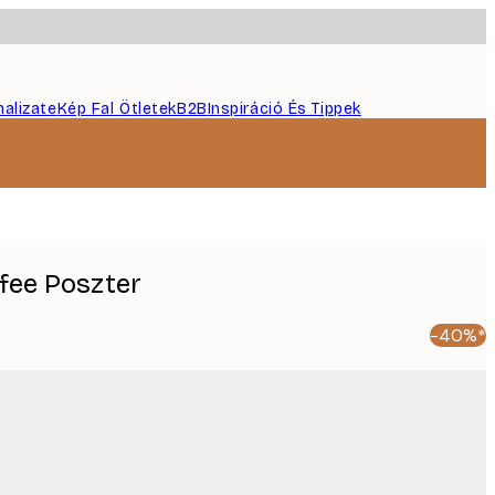
nalizate
Kép Fal Ötletek
B2B
Inspiráció És Tippek
fee Poszter
-40%*