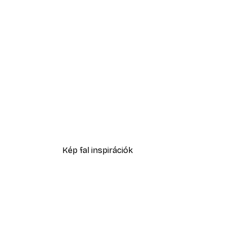
-40%*
Eucalyptus Shades No2 Post
2819,40 Ft-tól
4699 Ft
Kép fal inspirációk