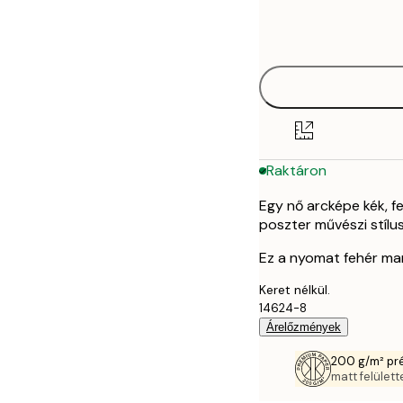
Frame
50x70 cm
options
Raktáron
Egy nő arcképe kék, f
poszter művészi stílu
Ez a nyomat fehér marg
Keret nélkül.
14624-8
Árelőzmények
200 g/m² pr
matt felülette