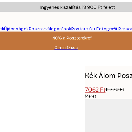
Ingyenes kiszállítás 18 900 Ft felett
ek
Újdonságok
Poszterválogatások
Postere Cu Fotografii Perso
40% a Poszterekre*
0 min
0 sec
Érvényes:
2026-
08-
09
Kék Álom Pos
7062 Ft
11 770 Ft
Méret