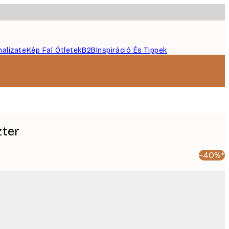
nalizate
Kép Fal Ötletek
B2B
Inspiráció És Tippek
zter
-40%*