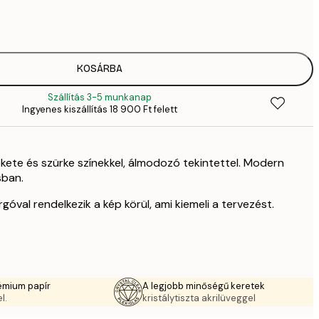
70
11 
KOSÁRBA
Szállítás 3-5 munkanap
Ingyenes kiszállítás 18 900 Ft felett
ekete és szürke színekkel, álmodozó tekintettel. Modern
sban.
óval rendelkezik a kép körül, ami kiemeli a tervezést.
émium papír
A legjobb minőségű keretek
l.
kristálytiszta akrilüveggel