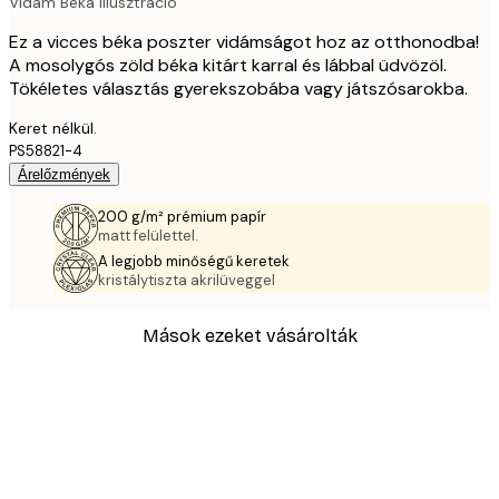
Vidám Béka Illusztráció
Ez a vicces béka poszter vidámságot hoz az otthonodba!
A mosolygós zöld béka kitárt karral és lábbal üdvözöl.
Tökéletes választás gyerekszobába vagy játszósarokba.
Keret nélkül.
PS58821-4
Árelőzmények
200 g/m² prémium papír
matt felülettel.
A legjobb minőségű keretek
kristálytiszta akrilüveggel
Mások ezeket vásárolták