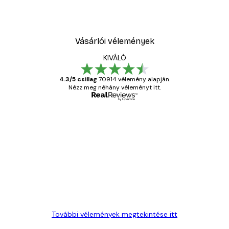
Vásárlói vélemények
KIVÁLÓ
4.3/5 csillag
70914 vélemény alapján.
Nézz meg néhány véleményt itt.
Ellenőrzött vásárló
Vásárlói
vélemények
Everything was OK!
13 máj.
Gábor P
További vélemények megtekintése itt