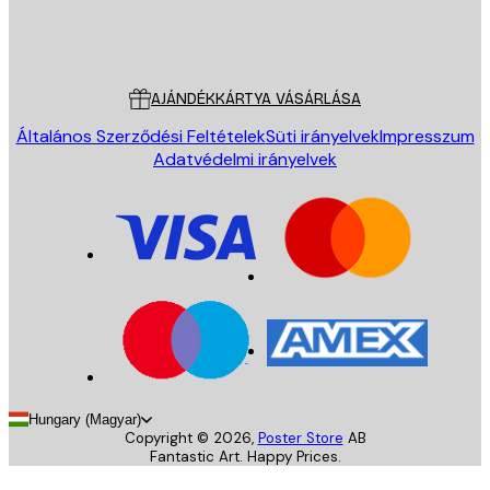
Áruház
Poster Store
Ügyfélszolgálat
AJÁNDÉKKÁRTYA VÁSÁRLÁSA
Általános Szerződési Feltételek
Süti irányelvek
Impresszum
Adatvédelmi irányelvek
Hungary (Magyar)
Copyright ©
2026
,
Poster Store
AB
Fantastic Art. Happy Prices.