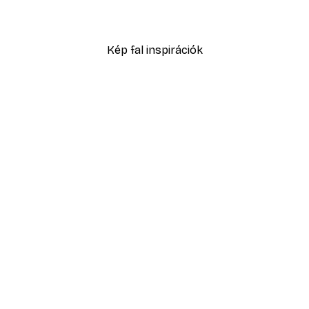
2819,40 Ft-tól
4699 Ft
Kép fal inspirációk