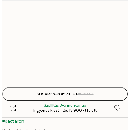
2819,
21x30 cm
4
41
30x40 cm
6
70
50x70 cm
11 
10 7
70x100 cm
17 
Frame
options
KOSÁRBA
-
2819,40 FT
4699 FT
Szállítás 3-5 munkanap
Ingyenes kiszállítás 18 900 Ft felett
Raktáron