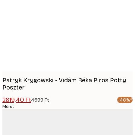
Product
images
Patryk Krygowski - Vidám Béka Piros Pötty
Poszter
2819,40 Ft
4699 Ft
-40%*
Méret