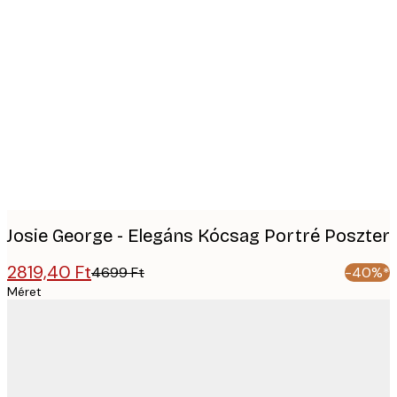
Product
images
Josie George - Elegáns Kócsag Portré Poszter
2819,40 Ft
4699 Ft
-40%*
Méret