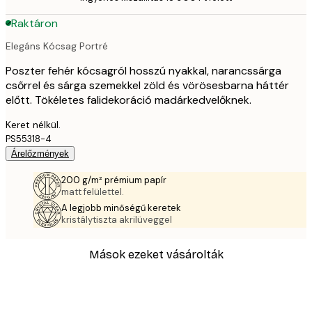
Raktáron
Elegáns Kócsag Portré
Poszter fehér kócsagról hosszú nyakkal, narancssárga
csőrrel és sárga szemekkel zöld és vörösesbarna háttér
előtt. Tökéletes falidekoráció madárkedvelőknek.
Keret nélkül.
PS55318-4
Árelőzmények
200 g/m² prémium papír
matt felülettel.
A legjobb minőségű keretek
kristálytiszta akrilüveggel
Mások ezeket vásárolták