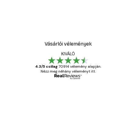
Vásárlói vélemények
KIVÁLÓ
4.3/5 csillag
70914 vélemény alapján.
Nézz meg néhány véleményt itt.
Ellenőrzött vásárló
Vásárlói
vélemények
Everything was OK!
13 máj.
Gábor P