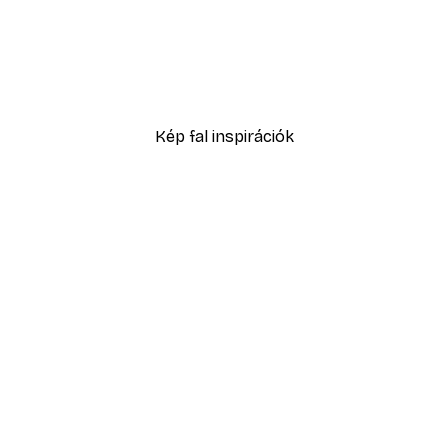
-40%*
Füves homokdűne poszte
2819,40 Ft-tól
4699 Ft
Kép fal inspirációk