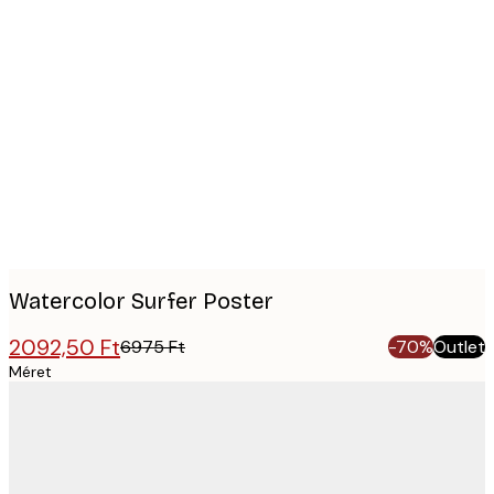
Product
images
Watercolor Surfer Poster
2092,50 Ft
6975 Ft
-70%
Outlet
Méret