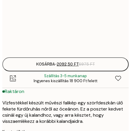
2092,
30x40 cm
6
35
50x70 cm
11 
Frame
options
KOSÁRBA
-
2092,50 FT
6975 FT
Szállítás 3-5 munkanap
Ingyenes kiszállítás 18 900 Ft felett
Raktáron
Vízfestékkel készült művészi falikép egy szörfdeszkán ülő
fekete fürdőruhás nőről az óceánon. Ez a poszter kedvet
csinál egy új kalandhoz, vagy arra késztet, hogy
visszaemlékezz a korábbi kalandjaidra.