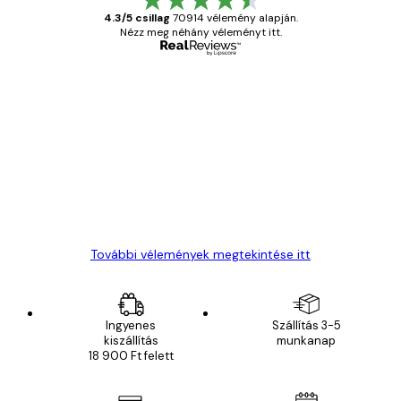
4.3/5 csillag
70914 vélemény alapján.
Nézz meg néhány véleményt itt.
Ellenőrzött vásárló
Vásárlói
vélemények
Everything was OK!
13 máj.
Gábor P
További vélemények megtekintése itt
Ingyenes
Szállítás 3-5
kiszállítás
munkanap
18 900 Ft felett