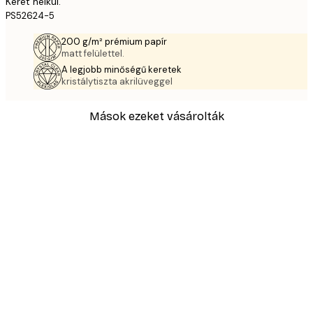
Keret nélkül.
PS52624-5
200 g/m² prémium papír
matt felülettel.
A legjobb minőségű keretek
kristálytiszta akrilüveggel
Mások ezeket vásárolták