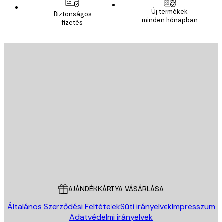
Új termékek
Biztonságos
minden hónapban
fizetés
E-mail
KÜLDÉS
Áruház
Poster Store
Ügyfélszolgálat
AJÁNDÉKKÁRTYA VÁSÁRLÁSA
Általános Szerződési Feltételek
Süti irányelvek
Impresszum
Adatvédelmi irányelvek