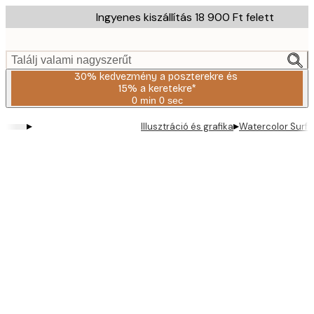
Skip
Ingyenes kiszállítás 18 900 Ft felett
to
main
content.
Találj valami nagyszerűt
30% kedvezmény a poszterekre és
15% a keretekre*
0 min
0 sec
Érvényes:
2026-
▸
▸
Illusztráció és grafika
Watercolor Surfe
08-
06