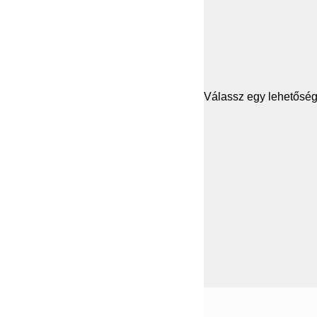
Válassz egy lehetősége
Frame
21x30 cm