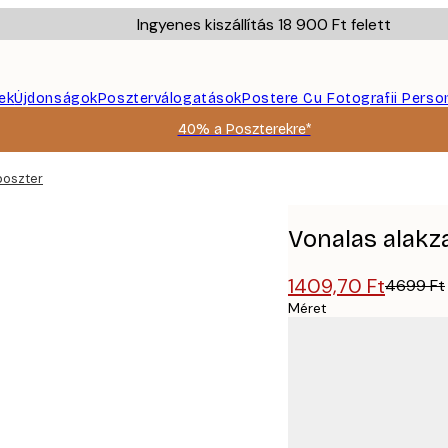
Ingyenes kiszállítás 18 900 Ft felett
ek
Újdonságok
Poszterválogatások
Postere Cu Fotografii Perso
40% a Poszterekre*
poszter
Vonalas alakz
1409,70 Ft
4699 Ft
Méret