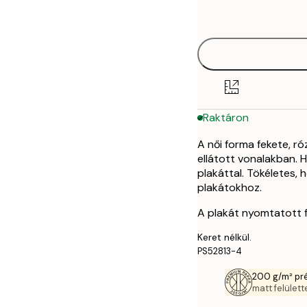
options
30x40 cm
50x70 cm
Raktáron
A női forma fekete, r
ellátott vonalakban. 
plakáttal. Tökéletes,
plakátokhoz.
A plakát nyomtatott f
Keret nélkül.
PS52813-4
200 g/m² pr
matt felülette