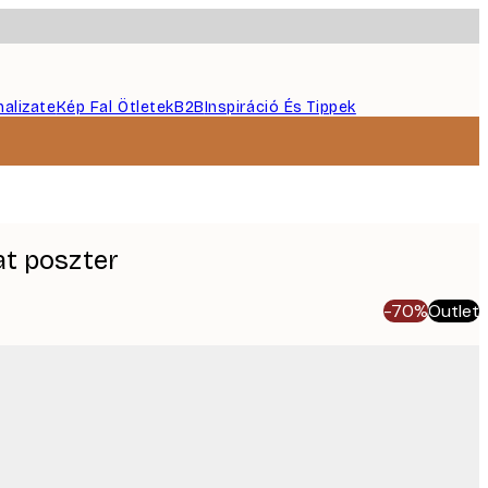
nalizate
Kép Fal Ötletek
B2B
Inspiráció És Tippek
at poszter
-70%
Outlet