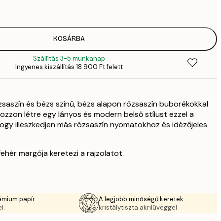
4
2092,
6
35
KOSÁRBA
11 
Szállítás 3-5 munkanap
Ingyenes kiszállítás 18 900 Ft felett
ózsaszín és bézs színű, bézs alapon rózsaszín buborékokkal
Hozzon létre egy lányos és modern belső stílust ezzel a
 hogy illeszkedjen más rózsaszín nyomatokhoz és idézőjeles
ehér margója keretezi a rajzolatot.
émium papír
A legjobb minőségű keretek
l.
kristálytiszta akrilüveggel