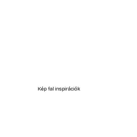
-70%
Outlet
Blooming Pink Roses Poster
1409,70 Ft-tól
4699 Ft
Kép fal inspirációk