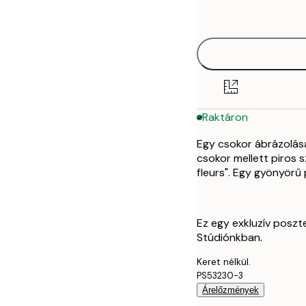
options
21x30 cm
30x40 cm
Raktáron
Egy csokor ábrázolása
csokor mellett piros 
fleurs". Egy gyönyörű 
Ez egy exkluzív poszt
Stúdiónkban.
Keret nélkül.
PS53230-3
Árelőzmények