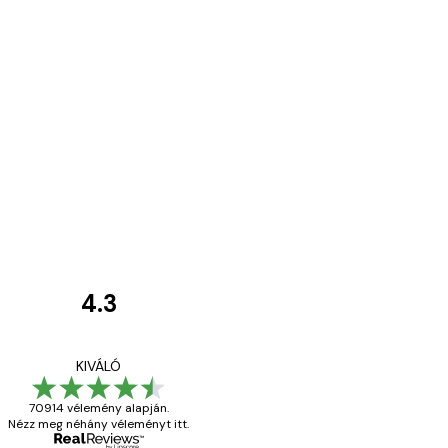
4.3
Vásárlói
vélemények
Everything was OK!
KIVÁLÓ
70914 vélemény alapján.
Nézz meg néhány véleményt itt.
13 máj.