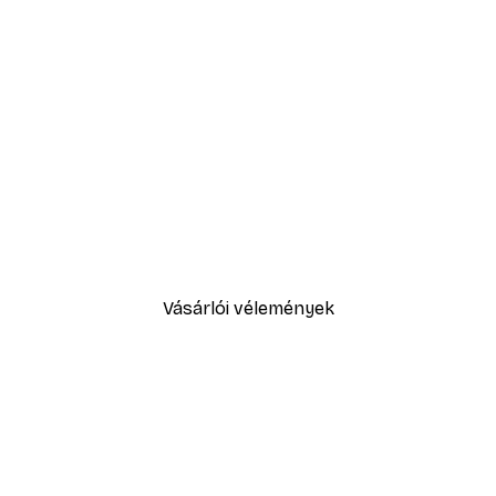
-40%*
Füves homokdűne poszter
2819,40 Ft-tól
4699 Ft
Vásárlói vélemények