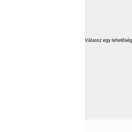
Válassz egy lehetősége
Frame
13x18 cm