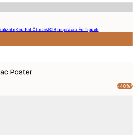
nalizate
Kép Fal Ötletek
B2B
Inspiráció És Tippek
iac Poster
-40%*