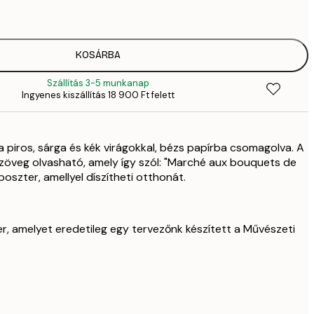
2
2819,
4
41
KOSÁRBA
6
Szállítás 3-5 munkanap
Ingyenes kiszállítás 18 900 Ft felett
 piros, sárga és kék virágokkal, bézs papírba csomagolva. A
szöveg olvasható, amely így szól: "Marché aux bouquets de
poszter, amellyel díszítheti otthonát.
er, amelyet eredetileg egy tervezőnk készített a Művészeti