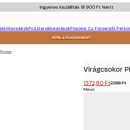
Ingyenes kiszállítás 18 900 Ft felett
ek
Újdonságok
Poszterválogatások
Postere Cu Fotografii Perso
40% a Poszterekre*
 Poster
Virágcsokor P
1372,80 Ft
2288 Ft
Méret