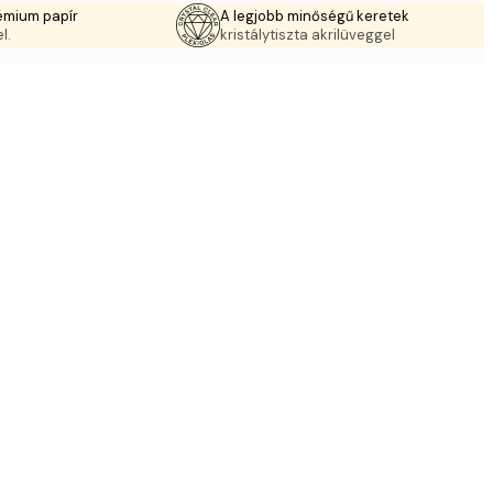
émium papír
A legjobb minőségű keretek
l.
kristálytiszta akrilüveggel