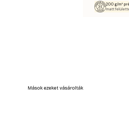
200 g/m² pr
matt felülette
Mások ezeket vásárolták