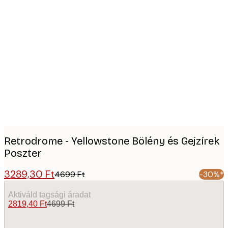
Product
images
Retrodrome - Yellowstone Bölény és Gejzírek
Poszter
3289,30 Ft
4699 Ft
-30%*
Aktiváld tagsági áradat
2819,40 Ft
4699 Ft