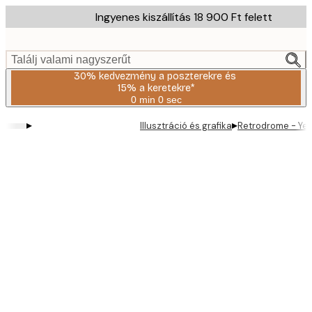
Skip
Ingyenes kiszállítás 18 900 Ft felett
to
main
content.
Találj valami nagyszerűt
30% kedvezmény a poszterekre és
15% a keretekre*
0 min
0 sec
Érvényes:
2026-
▸
▸
Illusztráció és grafika
Retrodrome - Yel
08-
06