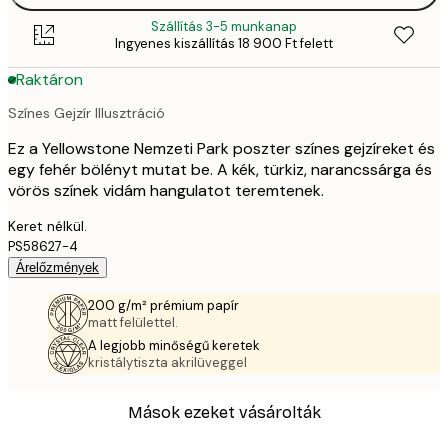
Szállítás 3-5 munkanap
Ingyenes kiszállítás 18 900 Ft felett
Raktáron
Színes Gejzír Illusztráció
Ez a Yellowstone Nemzeti Park poszter színes gejzíreket és
egy fehér bölényt mutat be. A kék, türkiz, narancssárga és
vörös színek vidám hangulatot teremtenek.
Keret nélkül.
PS58627-4
Árelőzmények
200 g/m² prémium papír
matt felülettel.
A legjobb minőségű keretek
kristálytiszta akrilüveggel
Mások ezeket vásárolták