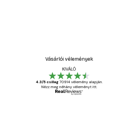
Vásárlói vélemények
KIVÁLÓ
4.3/5 csillag
70914 vélemény alapján.
Nézz meg néhány véleményt itt.
Ellenőrzött vásárló
Vásárlói
vélemények
Everything was OK!