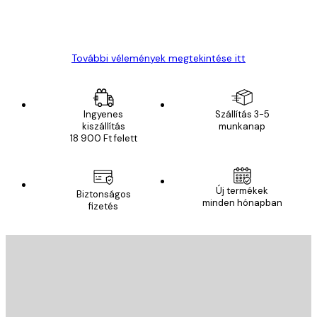
13 máj.
Gábor P
További vélemények megtekintése itt
Ingyenes
Szállítás 3-5
kiszállítás
munkanap
18 900 Ft felett
Új termékek
Biztonságos
minden hónapban
fizetés
E-mail