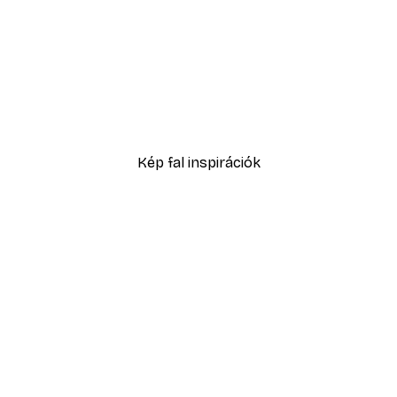
-30%*
Andreas Magnusson - Klasszikus Old Fashioned Koktél Poszter
Daniel Coulmann - Párizsi
3289,30 Ft-tól
4699 Ft
Kép fal inspirációk