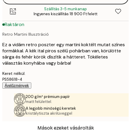
Szállítás 3-5 munkanap
Ingyenes kiszállítás 18 900 Ft felett
Raktáron
Retro Martini Illusztráció
Ez a vidám retro poszter egy martini koktélt mutat színes
formákkal. A kék ital piros szélű pohárban van, körülötte
sárga és fehér körök díszítik a hátteret. Tökéletes
választás konyhába vagy bárba!
Keret nélkül.
PS58618-4
Árelőzmények
200 g/m² prémium papír
matt felülettel.
A legjobb minőségű keretek
kristálytiszta akrilüveggel
Mások ezeket vásárolták