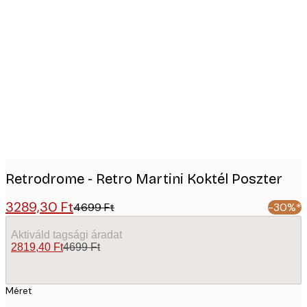
Product
images
Retrodrome - Retro Martini Koktél Poszter
3289,30 Ft
4699 Ft
-30%*
Aktiváld tagsági áradat
2819,40 Ft
4699 Ft
Méret