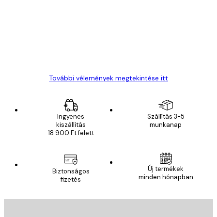
vélemények
Everything was OK!
13 máj.
Gábor P
További vélemények megtekintése itt
Ingyenes
Szállítás 3-5
kiszállítás
munkanap
18 900 Ft felett
Új termékek
Biztonságos
minden hónapban
fizetés