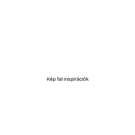
-30%*
n poszter
Golden Hour Poster
4882,50 Ft-tól
6975 Ft
Kép fal inspirációk