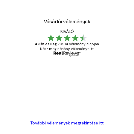
2819,40 Ft-tól
4699 Ft
Vásárlói vélemények
KIVÁLÓ
4.3/5 csillag
70914 vélemény alapján.
Nézz meg néhány véleményt itt.
Ellenőrzött vásárló
Vásárlói
vélemények
Everything was OK!
13 máj.
Gábor P
További vélemények megtekintése itt