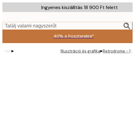
Skip
Ingyenes kiszállítás 18 900 Ft felett
to
main
content.
Találj valami nagyszerűt
40% a Poszterekre*
▸
▸
Illusztráció és grafika
Retrodrome - Ret