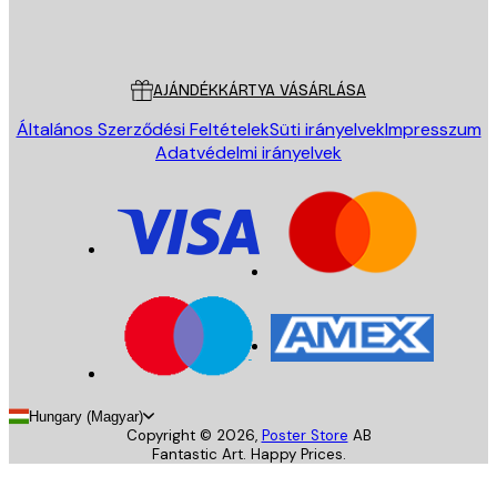
Áruház
Poster Store
Ügyfélszolgálat
AJÁNDÉKKÁRTYA VÁSÁRLÁSA
Általános Szerződési Feltételek
Süti irányelvek
Impresszum
Adatvédelmi irányelvek
Hungary (Magyar)
Copyright ©
2026
,
Poster Store
AB
Fantastic Art. Happy Prices.