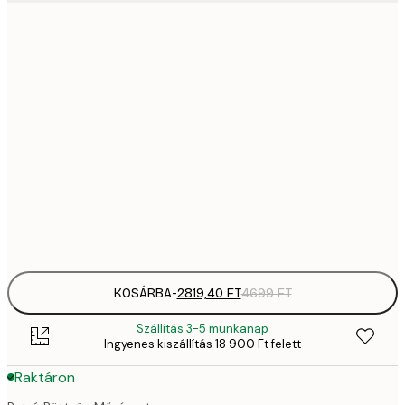
2819,
21x30 cm
4
41
30x40 cm
6
70
50x70 cm
11 
10 7
70x100 cm
17 
Frame
options
KOSÁRBA
-
2819,40 FT
4699 FT
Szállítás 3-5 munkanap
Ingyenes kiszállítás 18 900 Ft felett
Raktáron