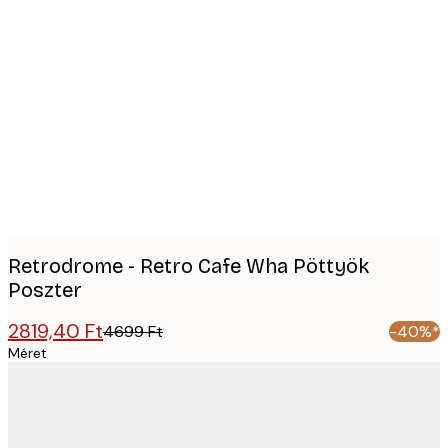
Product
images
Retrodrome - Retro Cafe Wha Pöttyök
Poszter
2819,40 Ft
4699 Ft
-40%*
Méret