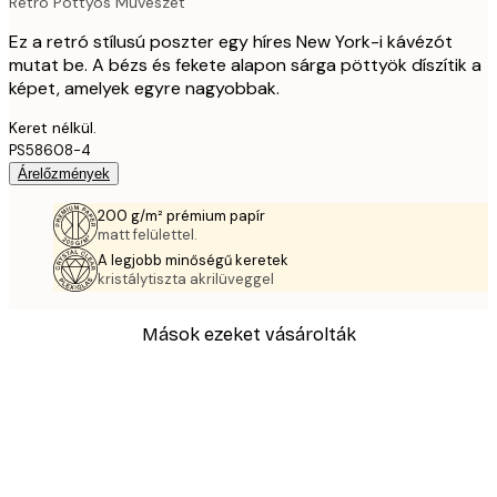
Retró Pöttyös Művészet
Ez a retró stílusú poszter egy híres New York-i kávézót
mutat be. A bézs és fekete alapon sárga pöttyök díszítik a
képet, amelyek egyre nagyobbak.
Keret nélkül.
PS58608-4
Árelőzmények
200 g/m² prémium papír
matt felülettel.
A legjobb minőségű keretek
kristálytiszta akrilüveggel
Mások ezeket vásárolták