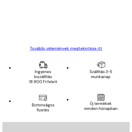
vélemények
Everything was OK!
13 máj.
Gábor P
További vélemények megtekintése itt
Ingyenes
Szállítás 3-5
kiszállítás
munkanap
18 900 Ft felett
Új termékek
Biztonságos
minden hónapban
fizetés