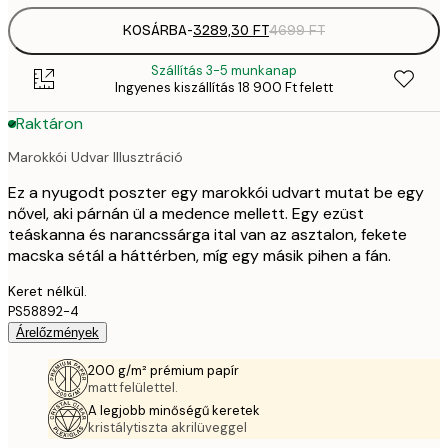
KOSÁRBA
-
3289,30 FT
4699 FT
Szállítás 3-5 munkanap
Ingyenes kiszállítás 18 900 Ft felett
Raktáron
Marokkói Udvar Illusztráció
Ez a nyugodt poszter egy marokkói udvart mutat be egy
nővel, aki párnán ül a medence mellett. Egy ezüst
teáskanna és narancssárga ital van az asztalon, fekete
macska sétál a háttérben, míg egy másik pihen a fán.
Keret nélkül.
PS58892-4
Árelőzmények
200 g/m² prémium papír
matt felülettel.
A legjobb minőségű keretek
kristálytiszta akrilüveggel