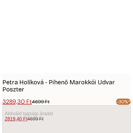
Product
images
Petra Holíková - Pihenő Marokkói Udvar
Poszter
3289,30 Ft
4699 Ft
-30%*
Aktiváld tagsági áradat
2819,40 Ft
4699 Ft