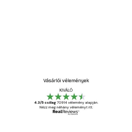
-30%*
No2 Poster
Daruk az esőerdőben pos
4882,50 Ft-tól
6975 Ft
Vásárlói vélemények
KIVÁLÓ
4.3/5 csillag
70914 vélemény alapján.
Nézz meg néhány véleményt itt.
Ellenőrzött vásárló
Vásárlói