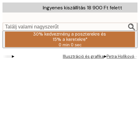
Skip
Ingyenes kiszállítás 18 900 Ft felett
to
main
content.
Találj valami nagyszerűt
30% kedvezmény a poszterekre és
15% a keretekre*
0 min
0 sec
Érvényes:
2026-
▸
▸
Illusztráció és grafika
Petra Holíková -
08-
06