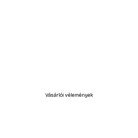
-40%*
Városi Művészet - Modern Nő
2819,40 Ft-tól
4699 Ft
Vásárlói vélemények