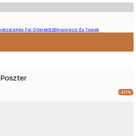
nalizate
Kép Fal Ötletek
B2B
Inspiráció És Tippek
 Poszter
-40%*