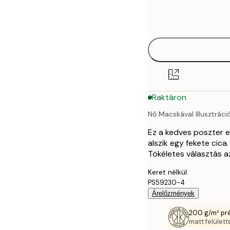
Frame
21x30 cm
options
30x40 cm
40x50 cm
50x50 cm
Raktáron
50x70 cm
Nő Macskával Illusztráci
70x100 cm
Ez a kedves poszter e
alszik egy fekete cica
Tökéletes választás a
Keret nélkül.
PS59230-4
Árelőzmények
200 g/m² pr
matt felülette