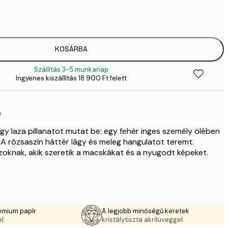
2819,
4
41
6
5558,
KOSÁRBA
9
Szállítás 3-5 munkanap
5558,
Ingyenes kiszállítás 18 900 Ft felett
9
70
11 
ó
10 7
17 
gy laza pillanatot mutat be: egy fehér inges személy ölében
. A rózsaszín háttér lágy és meleg hangulatot teremt.
zoknak, akik szeretik a macskákat és a nyugodt képeket.
émium papír
A legjobb minőségű keretek
l.
kristálytiszta akrilüveggel