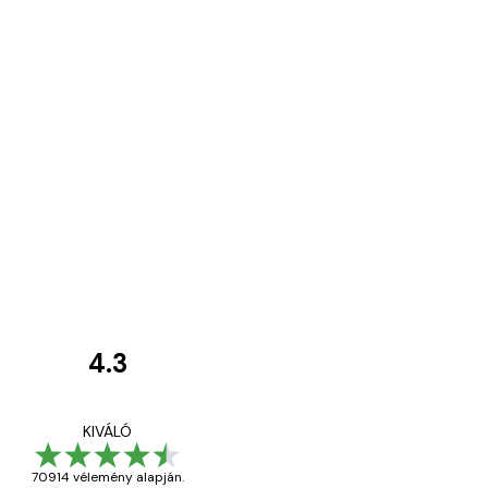
4.3
Vásárlói
vélemények
Everything was OK!
KIVÁLÓ
70914 vélemény alapján.