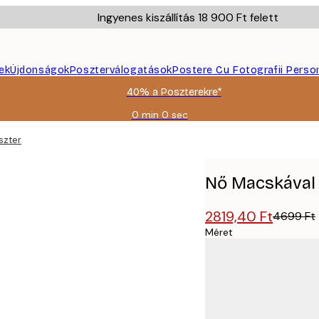
Ingyenes kiszállítás 18 900 Ft felett
ek
Újdonságok
Poszterválogatások
Postere Cu Fotografii Perso
40% a Poszterekre*
0 min
0 sec
Érvényes:
2026-
szter
08-
09
Nő Macskával
2819,40 Ft
4699 Ft
Méret