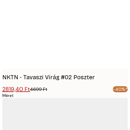
Product
images
NKTN - Tavaszi Virág #02 Poszter
2819,40 Ft
4699 Ft
-40%*
Méret