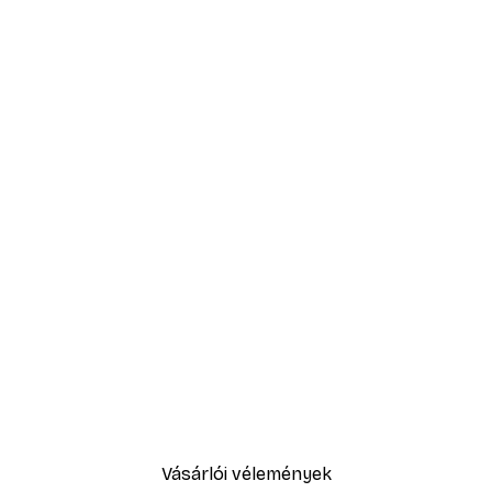
-40%*
oszter
Százszorszép mező posz
2819,40 Ft-tól
4699 Ft
Vásárlói vélemények