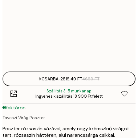
2819,
21x30 cm
4
70
50x70 cm
11 
10 7
70x100 cm
17 
Frame
options
KOSÁRBA
-
2819,40 FT
4699 FT
Szállítás 3-5 munkanap
Ingyenes kiszállítás 18 900 Ft felett
Raktáron
Tavaszi Virág Poszter
Poszter rózsaszín vázával, amely nagy krémszínű virágot
tart, rózsaszín háttéren, alul narancssárga csíkkal.