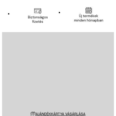
Új termékek
Biztonságos
minden hónapban
fizetés
E-mail
KÜLDÉS
Áruház
Poster Store
Ügyfélszolgálat
AJÁNDÉKKÁRTYA VÁSÁRLÁSA