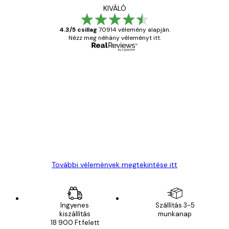
KIVÁLÓ
4.3/5 csillag
70914 vélemény alapján.
Nézz meg néhány véleményt itt.
Ellenőrzött vásárló
Vásárlói
vélemények
Everything was OK!
13 máj.
Gábor P
További vélemények megtekintése itt
Ingyenes
Szállítás 3-5
kiszállítás
munkanap
18 900 Ft felett