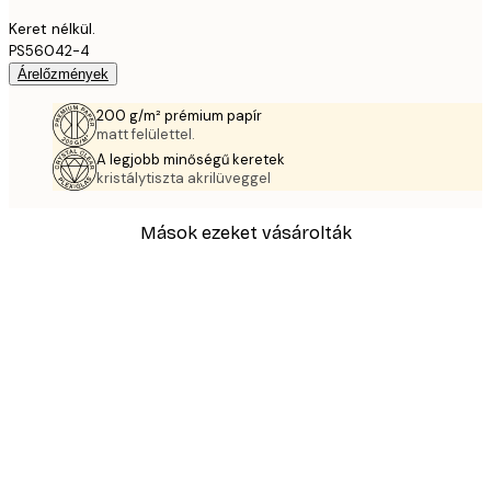
Keret nélkül.
PS56042-4
Árelőzmények
200 g/m² prémium papír
matt felülettel.
A legjobb minőségű keretek
kristálytiszta akrilüveggel
Mások ezeket vásárolták