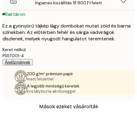
Ingyenes kiszállítás 18 900 Ft felett
Raktáron
Ez a gyönyörű tájkép lágy dombokat mutat zöld és barna
színekben. Az előtérben fehér és sárga vadvirágok
díszlenek, melyek nyugodt hangulatot teremtenek.
Keret nélkül.
PS57001-4
Árelőzmények
200 g/m² prémium papír
matt felülettel.
A legjobb minőségű keretek
kristálytiszta akrilüveggel
Mások ezeket vásárolták