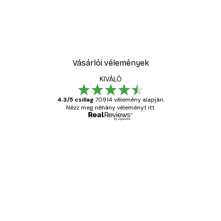
Vásárlói vélemények
KIVÁLÓ
4.3/5 csillag
70914 vélemény alapján.
Nézz meg néhány véleményt itt.
Ellenőrzött vásárló
Vásárlói
vélemények
Everything was OK!
13 máj.
Gábor P