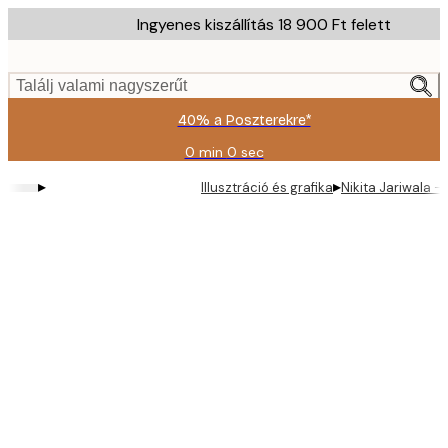
Skip
Ingyenes kiszállítás 18 900 Ft felett
to
main
content.
Találj valami nagyszerűt
40% a Poszterekre*
0 min
0 sec
Érvényes:
2026-
▸
▸
Illusztráció és grafika
Nikita Jariwala -
08-
09