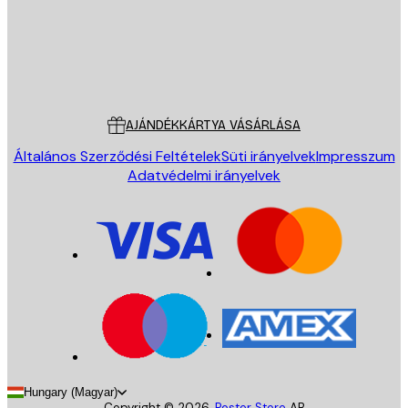
Áruház
Poster Store
Ügyfélszolgálat
AJÁNDÉKKÁRTYA VÁSÁRLÁSA
Általános Szerződési Feltételek
Süti irányelvek
Impresszum
Adatvédelmi irányelvek
Hungary (Magyar)
Copyright ©
2026
,
Poster Store
AB