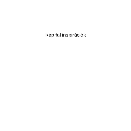
-40%*
No1 Poster
Eucalyptus Shades No2 P
2819,40 Ft-tól
4699 Ft
Kép fal inspirációk