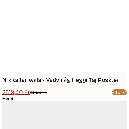
Product
images
Nikita Jariwala - Vadvirág Hegyi Táj Poszter
2819,40 Ft
4699 Ft
-40%*
Méret