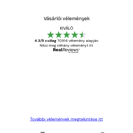
Vásárlói vélemények
KIVÁLÓ
4.3/5 csillag
70914 vélemény alapján.
Nézz meg néhány véleményt itt.
Ellenőrzött vásárló
Vásárlói
vélemények
Everything was OK!
13 máj.
Gábor P
További vélemények megtekintése itt