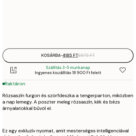
41
30x40 cm
6
Frame
options
KOSÁRBA
-
4185 FT
6975 FT
Szállítás 3-5 munkanap
Ingyenes kiszállítás 18 900 Ft felett
Raktáron
Rózsaszín furgon és szörfdeszka a tengerparton, miközben
a nap lemegy. A poszter meleg rózsaszín, kék és bézs
árnyalatokkal bűvöl el.
Ez egy exkluzív nyomat, amit mesterséges intelligenciával