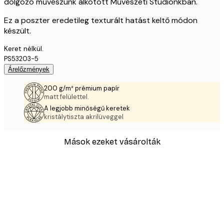
dolgozó művészünk alkotott Művészeti Stúdiónkban.
Ez a poszter eredetileg texturált hatást keltő módon
készült.
Keret nélkül.
PS53203-5
Árelőzmények
200 g/m² prémium papír
matt felülettel.
A legjobb minőségű keretek
kristálytiszta akrilüveggel
Mások ezeket vásárolták