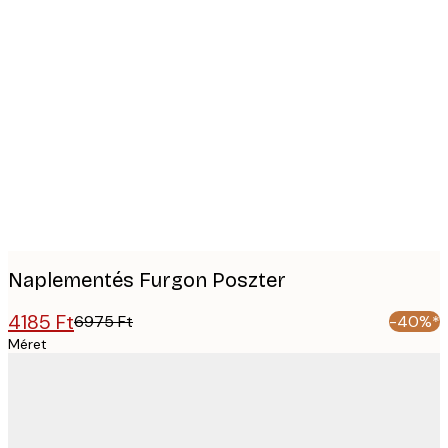
Product
images
Naplementés Furgon Poszter
4185 Ft
6975 Ft
-40%*
Méret