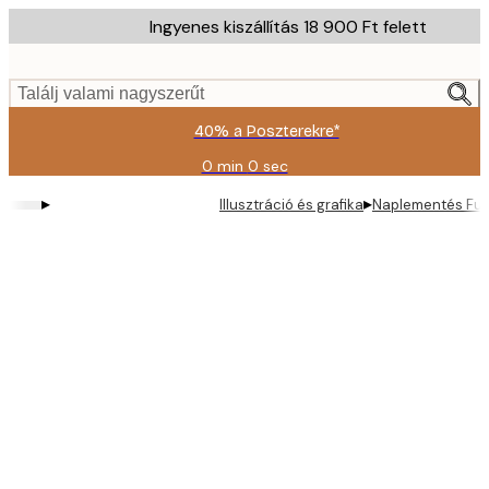
Skip
Ingyenes kiszállítás 18 900 Ft felett
to
main
content.
Találj valami nagyszerűt
40% a Poszterekre*
0 min
0 sec
Érvényes:
2026-
▸
▸
Illusztráció és grafika
Naplementés Fur
08-
09