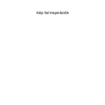
2877 Ft-tól
4795 Ft
Kép fal inspirációk