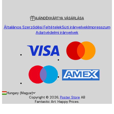
Poster Store
Ügyfélszolgálat
AJÁNDÉKKÁRTYA VÁSÁRLÁSA
Általános Szerződési Feltételek
Süti irányelvek
Impresszum
Adatvédelmi irányelvek
Hungary (Magyar)
Copyright ©
2026
,
Poster Store
AB
Fantastic Art. Happy Prices.