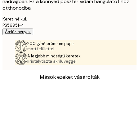
nadrágban. Ez a könnyed poszter vidám hangulatot hoz
otthonodba.
Keret nélkül.
PS56951-4
Árelőzmények
200 g/m² prémium papír
matt felülettel.
A legjobb minőségű keretek
kristálytiszta akrilüveggel
Mások ezeket vásárolták