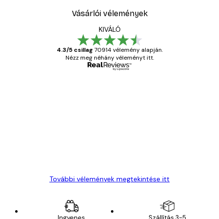
Vásárlói vélemények
KIVÁLÓ
4.3/5 csillag
70914 vélemény alapján.
Nézz meg néhány véleményt itt.
Ellenőrzött vásárló
Vásárlói
vélemények
Everything was OK!
13 máj.
Gábor P
További vélemények megtekintése itt
Ingyenes
Szállítás 3-5