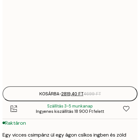
2819,
21x30 cm
4
41
30x40 cm
6
70
50x70 cm
11 
10 7
70x100 cm
17 
Frame
options
KOSÁRBA
-
2819,40 FT
4699 FT
Szállítás 3-5 munkanap
Ingyenes kiszállítás 18 900 Ft felett
Raktáron
Egy vicces csimpánz ül egy ágon csíkos ingben és zöld