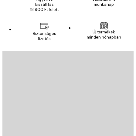
kiszállítás
munkanap
18 900 Ft felett
Új termékek
Biztonságos
minden hónapban
fizetés
E-mail
KÜLDÉS
Áruház
Poster Store