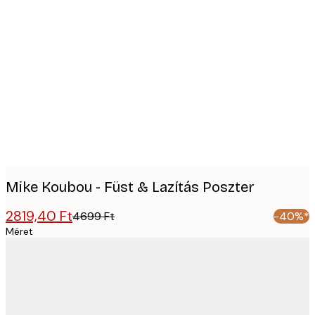
Product
images
Mike Koubou - Füst & Lazítás Poszter
2819,40 Ft
4699 Ft
-40%*
Méret