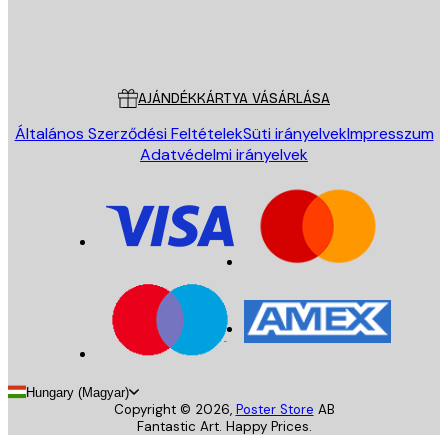
Áruház
Poster Store
Ügyfélszolgálat
AJÁNDÉKKÁRTYA VÁSÁRLÁSA
Általános Szerződési Feltételek
Süti irányelvek
Impresszum
Adatvédelmi irányelvek
Hungary (Magyar)
Copyright ©
2026
,
Poster Store
AB
Fantastic Art. Happy Prices.