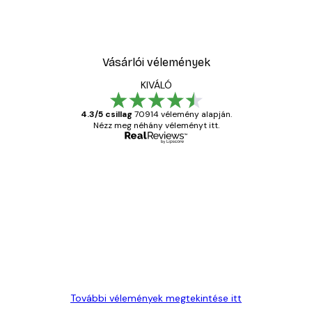
Vásárlói vélemények
KIVÁLÓ
4.3/5 csillag
70914 vélemény alapján.
Nézz meg néhány véleményt itt.
Ellenőrzött vásárló
Vásárlói
vélemények
Everything was OK!
13 máj.
Gábor P
További vélemények megtekintése itt