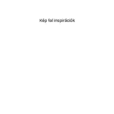
2819,40 Ft-tól
4699 Ft
Kép fal inspirációk