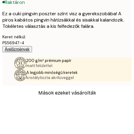
Raktáron
Ez a cuki pingvin poszter színt visz a gyerekszobába! A
piros kabátos pingvin hátizsákkal és sisakkal kalandozik.
Tökéletes választás a kis felfedezők falára.
Keret nélkül.
PS56947-4
Árelőzmények
200 g/m² prémium papír
matt felülettel.
A legjobb minőségű keretek
kristálytiszta akrilüveggel
Mások ezeket vásárolták