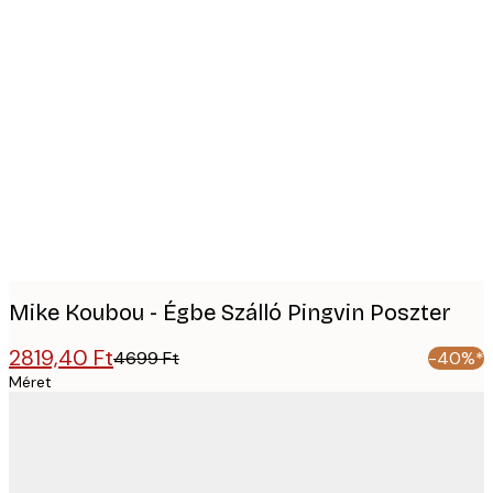
Product
images
Mike Koubou - Égbe Szálló Pingvin Poszter
2819,40 Ft
4699 Ft
-40%*
Méret