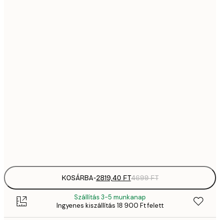
2819,
21x30 cm
4
41
30x40 cm
6
5558,
40x50 cm
9
70
50x70 cm
11 
10 7
70x100 cm
17 
Frame
options
KOSÁRBA
-
2819,40 FT
4699 FT
Szállítás 3-5 munkanap
Ingyenes kiszállítás 18 900 Ft felett