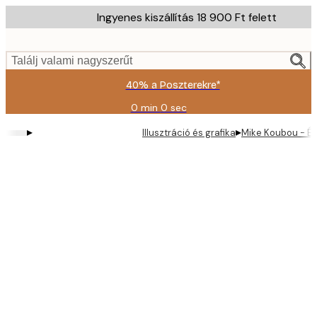
Skip
Ingyenes kiszállítás 18 900 Ft felett
to
main
content.
Találj valami nagyszerűt
40% a Poszterekre*
0 min
0 sec
Érvényes:
2026-
▸
▸
Illusztráció és grafika
Mike Koubou - Ég
08-
09