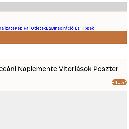
nalizate
Kép Fal Ötletek
B2B
Inspiráció És Tippek
 Óceáni Naplemente Vitorlások Poszter
-40%*