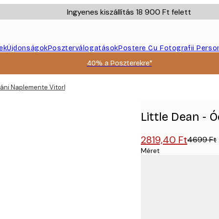
Ingyenes kiszállítás 18 900 Ft felett
ek
Újdonságok
Poszterválogatások
Postere Cu Fotografii Perso
40% a Poszterekre*
eáni Naplemente Vitorlások Poszter
Little Dean -
2819,40 Ft
4699 Ft
Méret