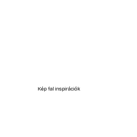
-40%*
Little Dean - Absztrakt Terra
2819,40 Ft-tól
4699 Ft
Kép fal inspirációk