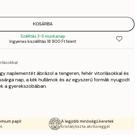
4
41
6
5558,
KOSÁRBA
9
Szállítás 3-5 munkanap
70
Ingyenes kiszállítás 18 900 Ft felett
11 
10 7
17 
rlásokkal
gy naplementét ábrázol a tengeren, fehér vitorlásokkal és
ssárga nap, a kék hullámok és az egyszerű formák nyugodt
ek a gyerekszobában.
émium papír
A legjobb minőségű keretek
l.
kristálytiszta akrilüveggel