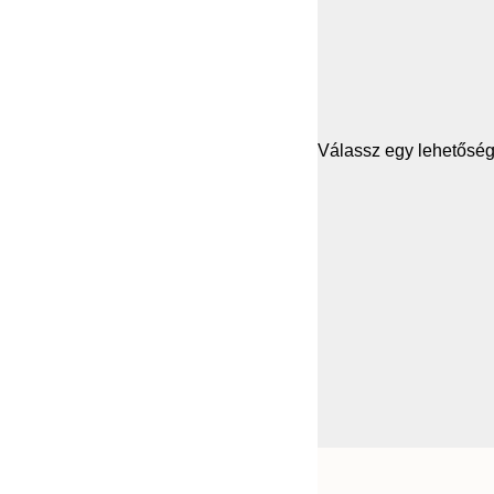
Válassz egy lehetősége
Frame
21x30 cm