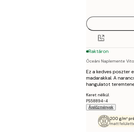
options
30x40 cm
40x50 cm
50x70 cm
Raktáron
70x100 cm
Óceáni Naplemente Vito
Ez a kedves poszter e
madarakkal. A naranc
hangulatot teremten
Keret nélkül.
PS58894-4
Árelőzmények
200 g/m² pr
matt felülette