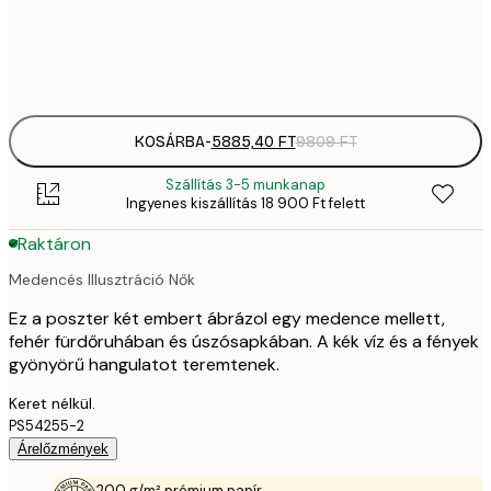
Frame
options
KOSÁRBA
-
5885,40 FT
9809 FT
Szállítás 3-5 munkanap
Ingyenes kiszállítás 18 900 Ft felett
Raktáron
Medencés Illusztráció Nők
Ez a poszter két embert ábrázol egy medence mellett,
fehér fürdőruhában és úszósapkában. A kék víz és a fények
gyönyörű hangulatot teremtenek.
Keret nélkül.
PS54255-2
Árelőzmények
200 g/m² prémium papír