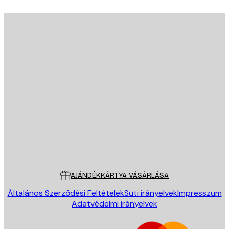
E-mail
KÜLDÉS
Áruház
Poster Store
Ügyfélszolgálat
AJÁNDÉKKÁRTYA VÁSÁRLÁSA
Általános Szerződési Feltételek
Süti irányelvek
Impresszum
Adatvédelmi irányelvek