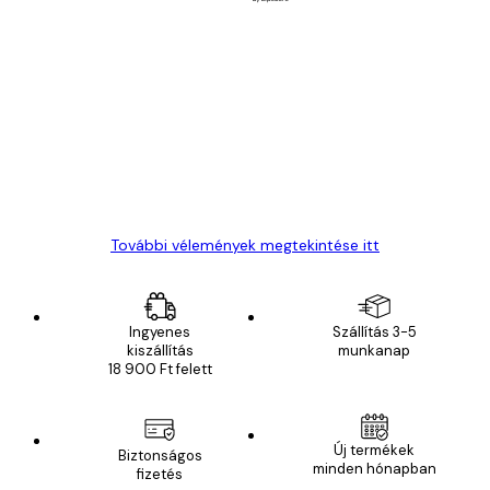
Ellenőrzött vásárló
Vásárlói
vélemények
Everything was OK!
13 máj.
Gábor P
További vélemények megtekintése itt
Ingyenes
Szállítás 3-5
kiszállítás
munkanap
18 900 Ft felett
Új termékek
Biztonságos
minden hónapban
fizetés