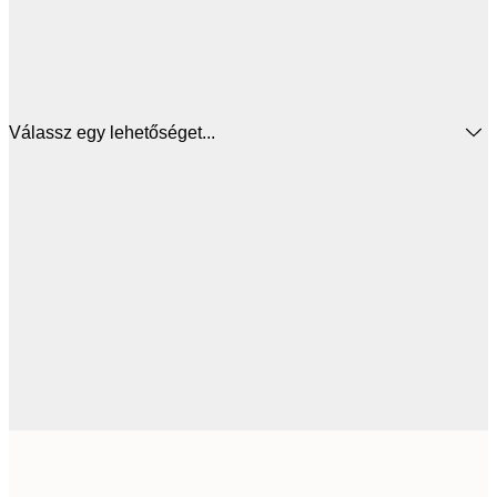
Válassz egy lehetőséget...
5885,
50x50 cm
9