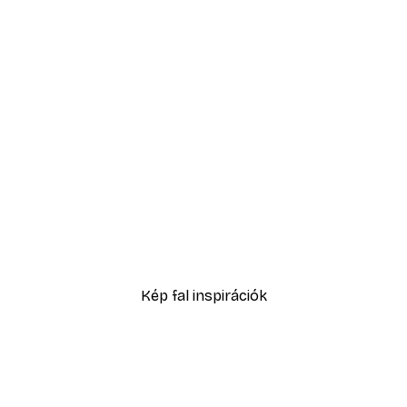
-40%*
Karen Menzenbach - Mediterranean Tile Patterns Poster
Ohkimiko - Aperol Spritz
2819,40 Ft-tól
4699 Ft
Kép fal inspirációk