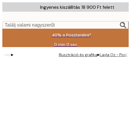
Skip
Ingyenes kiszállítás 18 900 Ft felett
to
main
content.
Találj valami nagyszerűt
40% a Poszterekre*
0 min
0 sec
Érvényes:
2026-
▸
▸
Illusztráció és grafika
Layla Oz - Pool 
08-
09