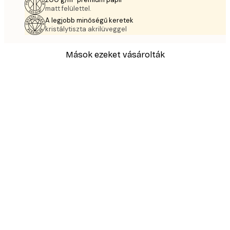
matt felülettel.
A legjobb minőségű keretek
kristálytiszta akrilüveggel
Mások ezeket vásárolták