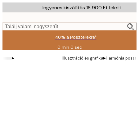
Skip
Ingyenes kiszállítás 18 900 Ft felett
to
main
content.
Találj valami nagyszerűt
40% a Poszterekre*
0 min
0 sec
Érvényes:
2026-
▸
▸
Illusztráció és grafika
Harmónia poszte
08-
09