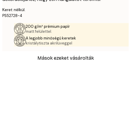
Keret nélkül.
PS52728-4
200 g/m² prémium papír
matt felülettel.
A legjobb minőségű keretek
kristálytiszta akrilüveggel
Mások ezeket vásárolták