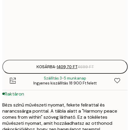
1409,
21x30 cm
4
35
50x70 cm
11 
Frame
options
KOSÁRBA
-
1409,70 FT
4699 FT
Szállítás 3-5 munkanap
Ingyenes kiszállítás 18 900 Ft felett
Raktáron
Bézs színű művészeti nyomat, fekete felirattal és
narancssárga ponttal. A tábla alatt a "Harmony peace
comes from within" szöveg látható. Ez a tökéletes
művészeti nyomat, amit hozzáadhatsz az otthonod
dekorációjához, hogy zen hangulatot teremts!