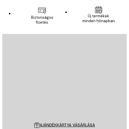
Új termékek
Biztonságos
minden hónapban
fizetés
E-mail
KÜLDÉS
Áruház
Poster Store
Ügyfélszolgálat
AJÁNDÉKKÁRTYA VÁSÁRLÁSA