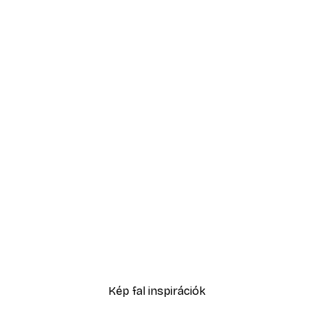
-70%
Egyensúly poszter
1409,70 Ft-tól
4699 Ft
Kép fal inspirációk