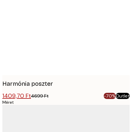
Product
images
Harmónia poszter
1409,70 Ft
4699 Ft
-70%
Outlet
Méret