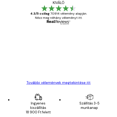
KIVÁLÓ
4.3/5 csillag
70914 vélemény alapján.
Nézz meg néhány véleményt itt.
Ellenőrzött vásárló
Vásárlói
vélemények
Everything was OK!
13 máj.
Gábor P
További vélemények megtekintése itt
Ingyenes
Szállítás 3-5
kiszállítás
munkanap
18 900 Ft felett