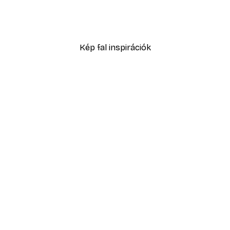
Füves homokdűne poszte
2819,40 Ft-tól
4699 Ft
Kép fal inspirációk