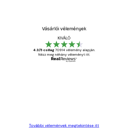
Vásárlói vélemények
KIVÁLÓ
4.3/5 csillag
70914 vélemény alapján.
Nézz meg néhány véleményt itt.
Ellenőrzött vásárló
Vásárlói
vélemények
Everything was OK!
13 máj.
Gábor P
További vélemények megtekintése itt