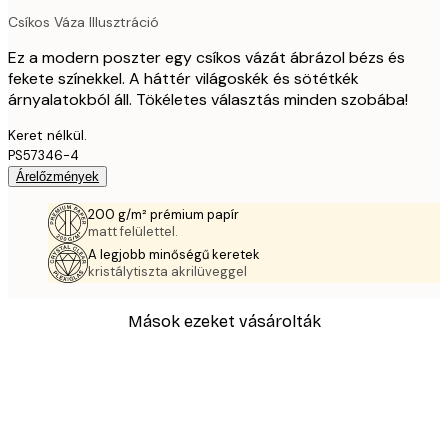
Csíkos Váza Illusztráció
Ez a modern poszter egy csíkos vázát ábrázol bézs és
fekete színekkel. A háttér világoskék és sötétkék
árnyalatokból áll. Tökéletes választás minden szobába!
Keret nélkül.
PS57346-4
Árelőzmények
200 g/m² prémium papír
matt felülettel.
A legjobb minőségű keretek
kristálytiszta akrilüveggel
Mások ezeket vásárolták