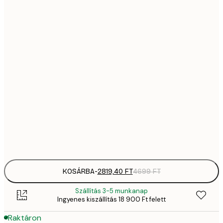
2819,
21x30 cm
4
41
30x40 cm
6
5558,
40x50 cm
9
70
50x70 cm
11 
10 7
70x100 cm
17 
Frame
options
KOSÁRBA
-
2819,40 FT
4699 FT
Szállítás 3-5 munkanap
Ingyenes kiszállítás 18 900 Ft felett
Raktáron