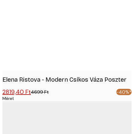
Product
images
Elena Ristova - Modern Csíkos Váza Poszter
2819,40 Ft
4699 Ft
-40%*
Méret