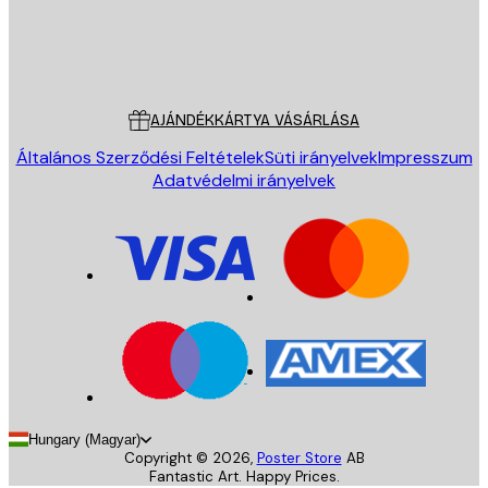
Áruház
Poster Store
Ügyfélszolgálat
AJÁNDÉKKÁRTYA VÁSÁRLÁSA
Általános Szerződési Feltételek
Süti irányelvek
Impresszum
Adatvédelmi irányelvek
Hungary (Magyar)
Copyright ©
2026
,
Poster Store
AB
Fantastic Art. Happy Prices.