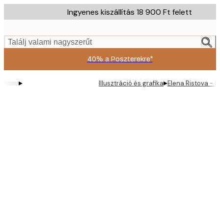
Skip
Ingyenes kiszállítás 18 900 Ft felett
to
main
content.
Találj valami nagyszerűt
40% a Poszterekre*
▸
▸
Illusztráció és grafika
Elena Ristova - 