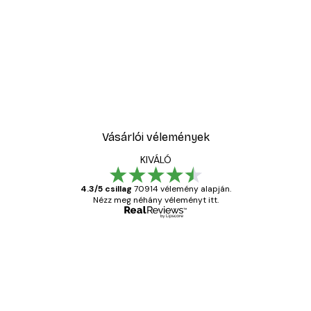
Vásárlói vélemények
KIVÁLÓ
4.3/5 csillag
70914 vélemény alapján.
Nézz meg néhány véleményt itt.
Ellenőrzött vásárló
Vásárlói
vélemények
Everything was OK!