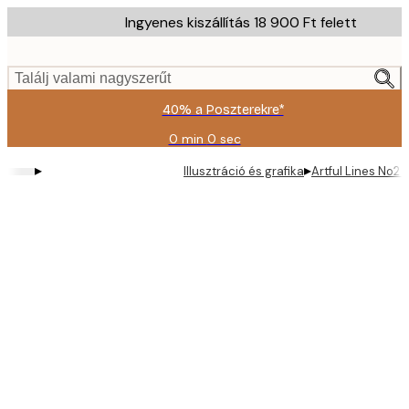
Skip
Ingyenes kiszállítás 18 900 Ft felett
to
main
content.
Találj valami nagyszerűt
40% a Poszterekre*
0 min
0 sec
Érvényes:
2026-
▸
▸
Illusztráció és grafika
Artful Lines No2 
08-
09