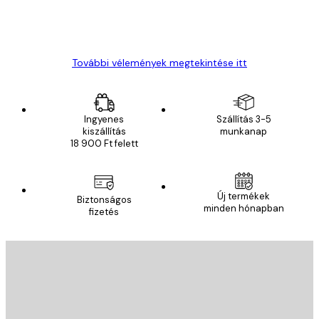
13 máj.
Gábor P
További vélemények megtekintése itt
Ingyenes
Szállítás 3-5
kiszállítás
munkanap
18 900 Ft felett
Új termékek
Biztonságos
minden hónapban
fizetés