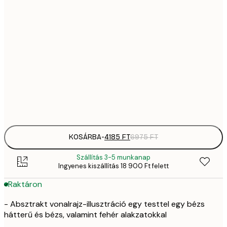
41
30x40 cm
6
70
50x70 cm
11 
10 7
70x100 cm
17 
Frame
options
KOSÁRBA
-
4185 FT
6975 FT
Szállítás 3-5 munkanap
Ingyenes kiszállítás 18 900 Ft felett
Raktáron
- Absztrakt vonalrajz-illusztráció egy testtel egy bézs
hátterű és bézs, valamint fehér alakzatokkal