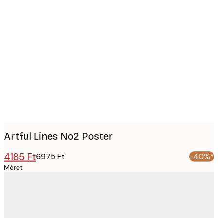
Product
images
Artful Lines No2 Poster
4185 Ft
6975 Ft
-40%*
Méret