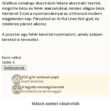
Grafikus vonalrajz-illusztráció fekete absztrakt testtel,
mögötte bézs és fehér alakzatokkal, mindez világos bézs
háttérrel. Ezzel a nyomtatvánnyal az otthonod modern
megjelenést kap. Párosítsd az Artful Lines No1-gyel, és
tökéletes párost alkotsz.
A poszter egy fehér kerettel nyomtatott, amely szépen
keretezi a tervezést.
Keret nélkül.
14386-5
Árelőzmények
200 g/m² prémium papír
matt felülettel.
A legjobb minőségű keretek
kristálytiszta akrilüveggel
Mások ezeket vásárolták