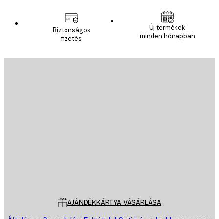
Új termékek
Biztonságos
minden hónapban
fizetés
E-mail
KÜLDÉS
Áruház
Poster Store
Ügyfélszolgálat
AJÁNDÉKKÁRTYA VÁSÁRLÁSA