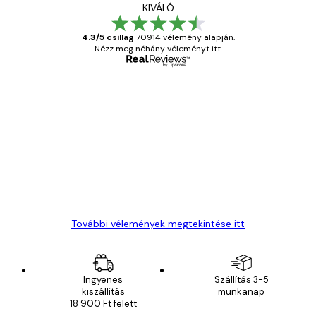
KIVÁLÓ
4.3/5 csillag
70914 vélemény alapján.
Nézz meg néhány véleményt itt.
Ellenőrzött vásárló
Vásárlói
vélemények
Everything was OK!
13 máj.
Gábor P
További vélemények megtekintése itt
Ingyenes
Szállítás 3-5
kiszállítás
munkanap
18 900 Ft felett