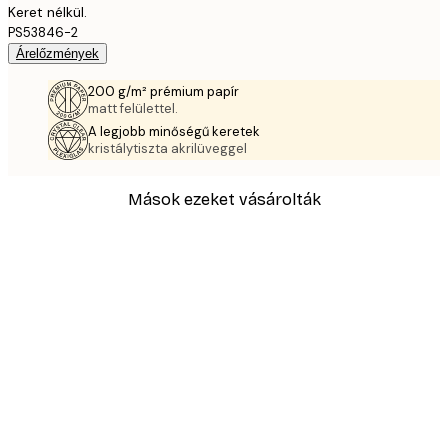
Keret nélkül.
PS53846-2
Árelőzmények
200 g/m² prémium papír
matt felülettel.
A legjobb minőségű keretek
kristálytiszta akrilüveggel
Mások ezeket vásárolták