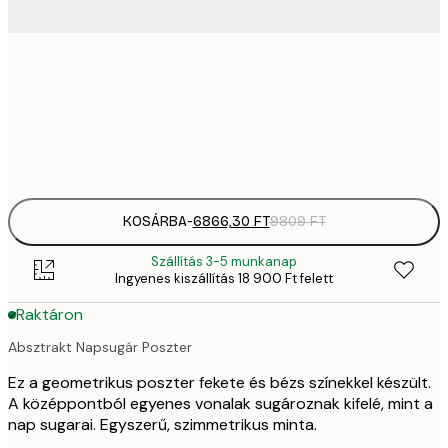
6866,
50x50 cm
9
Frame
options
KOSÁRBA
-
6866,30 FT
9809 FT
Szállítás 3-5 munkanap
Ingyenes kiszállítás 18 900 Ft felett
Raktáron
Absztrakt Napsugár Poszter
Ez a geometrikus poszter fekete és bézs színekkel készült.
A középpontból egyenes vonalak sugároznak kifelé, mint a
nap sugarai. Egyszerű, szimmetrikus minta.