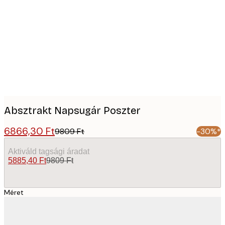
Product
images
Absztrakt Napsugár Poszter
6866,30 Ft
9809 Ft
-30%*
Aktiváld tagsági áradat
5885,40 Ft
9809 Ft
Méret