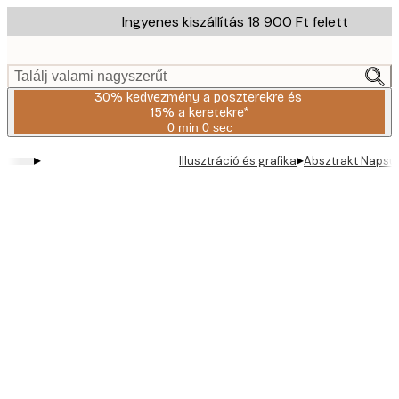
Skip
Ingyenes kiszállítás 18 900 Ft felett
to
main
content.
Találj valami nagyszerűt
30% kedvezmény a poszterekre és
15% a keretekre*
0 min
0 sec
Érvényes:
2026-
▸
▸
Illusztráció és grafika
Absztrakt Napsu
08-
06