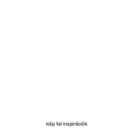
-30%*
ell No1 poszter
Sex and the City™ - Cosm
5416,60 Ft-tól
7738 Ft
Kép fal inspirációk