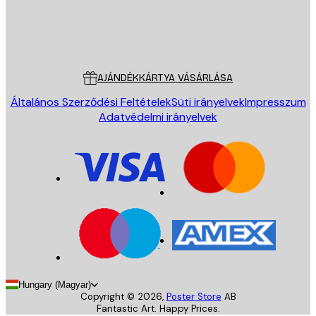
Áruház
Poster Store
Ügyfélszolgálat
AJÁNDÉKKÁRTYA VÁSÁRLÁSA
Általános Szerződési Feltételek
Süti irányelvek
Impresszum
Adatvédelmi irányelvek
Hungary (Magyar)
Copyright ©
2026
,
Poster Store
AB
Fantastic Art. Happy Prices.