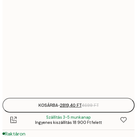
2819,
21x30 cm
4
41
30x40 cm
6
5558,
40x50 cm
9
70
50x70 cm
11 
10 7
70x100 cm
17 
Frame
options
KOSÁRBA
-
2819,40 FT
4699 FT
Szállítás 3-5 munkanap
Ingyenes kiszállítás 18 900 Ft felett
Raktáron