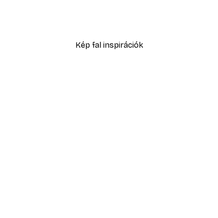
Matsumoto Hoji - Morcos 
2819,40 Ft-tól
4699 Ft
Kép fal inspirációk