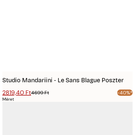
Product
images
Studio Mandariini - Le Sans Blague Poszter
2819,40 Ft
4699 Ft
-40%*
Méret