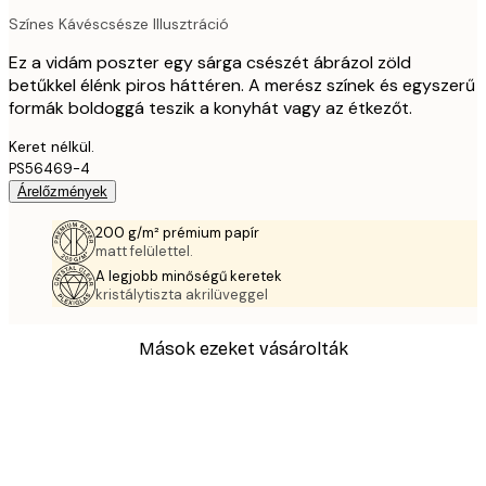
Színes Kávéscsésze Illusztráció
Ez a vidám poszter egy sárga csészét ábrázol zöld
betűkkel élénk piros háttéren. A merész színek és egyszerű
formák boldoggá teszik a konyhát vagy az étkezőt.
Keret nélkül.
PS56469-4
Árelőzmények
200 g/m² prémium papír
matt felülettel.
A legjobb minőségű keretek
kristálytiszta akrilüveggel
Mások ezeket vásárolták