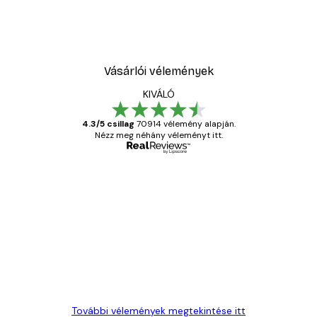
Vásárlói vélemények
KIVÁLÓ
4.3/5 csillag
70914 vélemény alapján.
Nézz meg néhány véleményt itt.
Ellenőrzött vásárló
Vásárlói
vélemények
Everything was OK!
13 máj.
Gábor P
További vélemények megtekintése itt