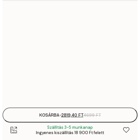
2819,
21x30 cm
4
41
30x40 cm
6
5558,
40x50 cm
9
70
50x70 cm
11 
10 7
70x100 cm
17 
Frame
options
KOSÁRBA
-
2819,40 FT
4699 FT
Szállítás 3-5 munkanap
Ingyenes kiszállítás 18 900 Ft felett