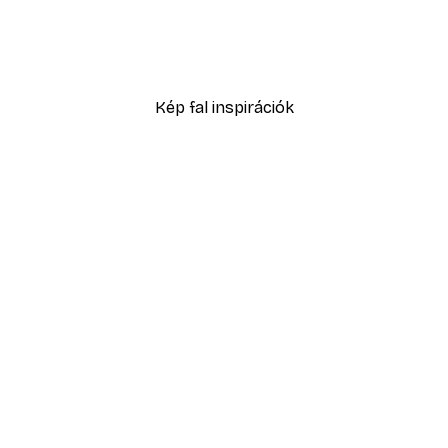
 - Monaco Speed Race Poszter
Sabina Fenn - Nyári Stra
2877 Ft-tól
4795 Ft
Kép fal inspirációk