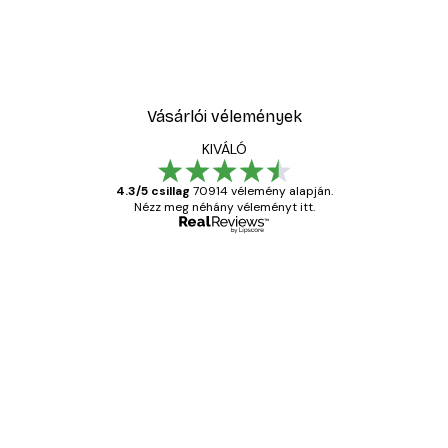
Vásárlói vélemények
KIVÁLÓ
4.3/5 csillag
70914 vélemény alapján.
Nézz meg néhány véleményt itt.
Ellenőrzött vásárló
Vásárlói
vélemények
Everything was OK!
13 máj.
Gábor P