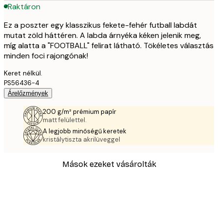
Raktáron
Ez a poszter egy klasszikus fekete-fehér futball labdát
mutat zöld háttéren. A labda árnyéka kéken jelenik meg,
míg alatta a "FOOTBALL" felirat látható. Tökéletes választás
minden foci rajongónak!
Keret nélkül.
PS56436-4
Árelőzmények
200 g/m² prémium papír
matt felülettel.
A legjobb minőségű keretek
kristálytiszta akrilüveggel
Mások ezeket vásárolták