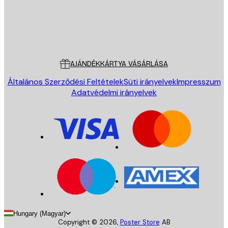
Áruház
Poster Store
Ügyfélszolgálat
AJÁNDÉKKÁRTYA VÁSÁRLÁSA
Általános Szerződési Feltételek
Süti irányelvek
Impresszum
Adatvédelmi irányelvek
Hungary (Magyar)
Copyright ©
2026
,
Poster Store
AB