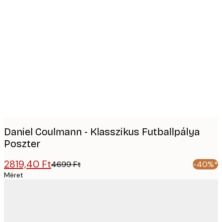
Product
images
Daniel Coulmann - Klasszikus Futballpálya
Poszter
2819,40 Ft
4699 Ft
-40%*
Méret