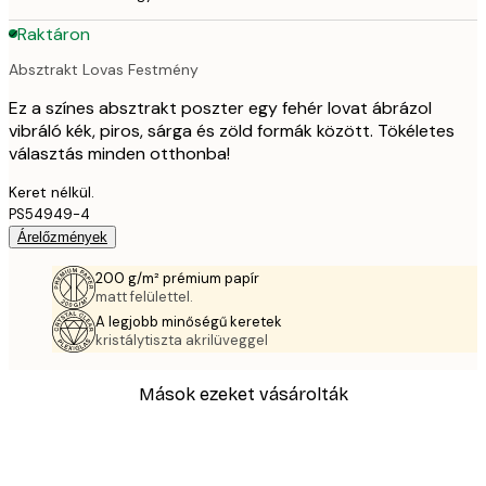
Raktáron
Absztrakt Lovas Festmény
Ez a színes absztrakt poszter egy fehér lovat ábrázol
vibráló kék, piros, sárga és zöld formák között. Tökéletes
választás minden otthonba!
Keret nélkül.
PS54949-4
Árelőzmények
200 g/m² prémium papír
matt felülettel.
A legjobb minőségű keretek
kristálytiszta akrilüveggel
Mások ezeket vásárolták