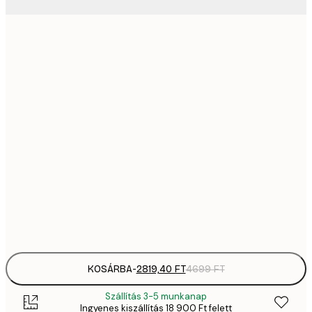
2819,
21x30 cm
4
41
30x40 cm
6
5558,
40x50 cm
9
70
50x70 cm
11 
10 7
70x100 cm
17 
Frame
options
KOSÁRBA
-
2819,40 FT
4699 FT
Szállítás 3-5 munkanap
Ingyenes kiszállítás 18 900 Ft felett