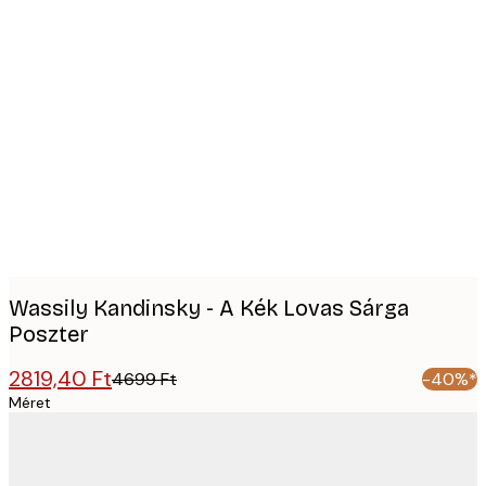
Product
images
Wassily Kandinsky - A Kék Lovas Sárga
Poszter
2819,40 Ft
4699 Ft
-40%*
Méret