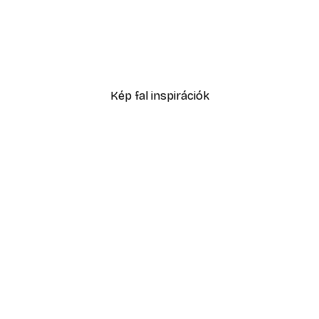
-40%*
i Kert Napraforgókkal Poszter
Matisse - Nyitott Ablak P
4185 Ft-tól
6975 Ft
Kép fal inspirációk