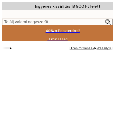
Skip
Ingyenes kiszállítás 18 900 Ft felett
to
main
content.
Találj valami nagyszerűt
40% a Poszterekre*
0 min
0 sec
Érvényes:
2026-
▸
▸
Híres művészek
Wassily Kan
08-
09