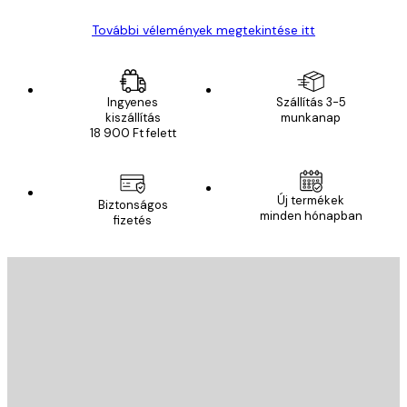
További vélemények megtekintése itt
Ingyenes
Szállítás 3-5
kiszállítás
munkanap
18 900 Ft felett
Új termékek
Biztonságos
minden hónapban
fizetés
E-mail
KÜLDÉS