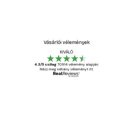
Vásárlói vélemények
KIVÁLÓ
4.3/5 csillag
70914 vélemény alapján.
Nézz meg néhány véleményt itt.
Ellenőrzött vásárló
Vásárlói
vélemények
Everything was OK!
13 máj.
Gábor P