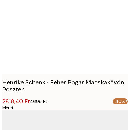
Product
images
Henrike Schenk - Fehér Bogár Macskakövön
Poszter
2819,40 Ft
4699 Ft
-40%*
Méret