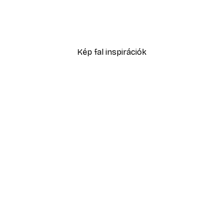
Absztrakt kék akvarell N
2819,40 Ft-tól
4699 Ft
Kép fal inspirációk