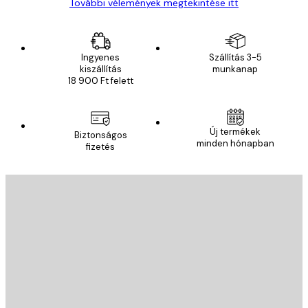
További vélemények megtekintése itt
Ingyenes
Szállítás 3-5
kiszállítás
munkanap
18 900 Ft felett
Új termékek
Biztonságos
minden hónapban
fizetés
E-mail
KÜLDÉS