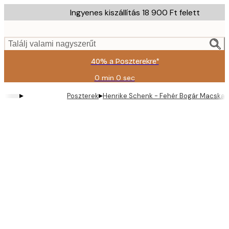
Skip
Ingyenes kiszállítás 18 900 Ft felett
to
main
content.
Találj valami nagyszerűt
40% a Poszterekre*
0 min
0 sec
Érvényes:
2026-
▸
▸
Poszterek
Henrike Schenk - Fehér Bogár Macskak
08-
09