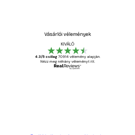
Vásárlói vélemények
KIVÁLÓ
4.3/5 csillag
70914 vélemény alapján.
Nézz meg néhány véleményt itt.
Ellenőrzött vásárló
Vásárlói
vélemények
Everything was OK!
13 máj.
Gábor P