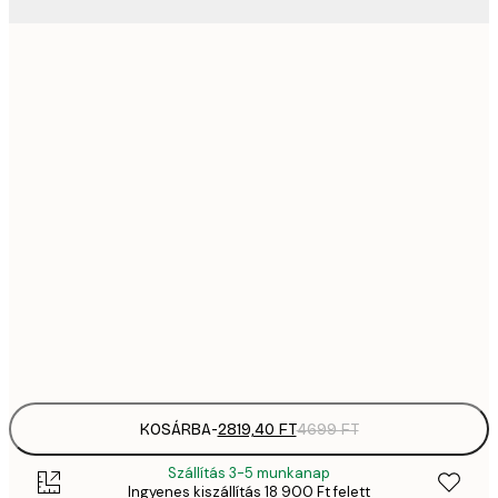
2819,
21x30 cm
4
41
30x40 cm
6
5558,
40x50 cm
9
70
50x70 cm
11 
10 7
70x100 cm
17 
Frame
options
KOSÁRBA
-
2819,40 FT
4699 FT
Szállítás 3-5 munkanap
Ingyenes kiszállítás 18 900 Ft felett