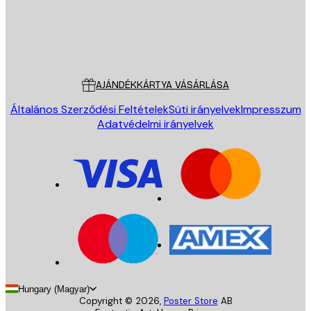
Áruház
Poster Store
Ügyfélszolgálat
AJÁNDÉKKÁRTYA VÁSÁRLÁSA
Általános Szerződési Feltételek
Süti irányelvek
Impresszum
Adatvédelmi irányelvek
Hungary (Magyar)
Copyright ©
2026
,
Poster Store
AB