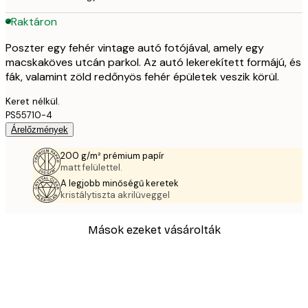
Raktáron
Poszter egy fehér vintage autó fotójával, amely egy
macskaköves utcán parkol. Az autó lekerekített formájú, és
fák, valamint zöld redőnyös fehér épületek veszik körül.
Keret nélkül.
PS55710-4
Árelőzmények
200 g/m² prémium papír
matt felülettel.
A legjobb minőségű keretek
kristálytiszta akrilüveggel
Mások ezeket vásárolták