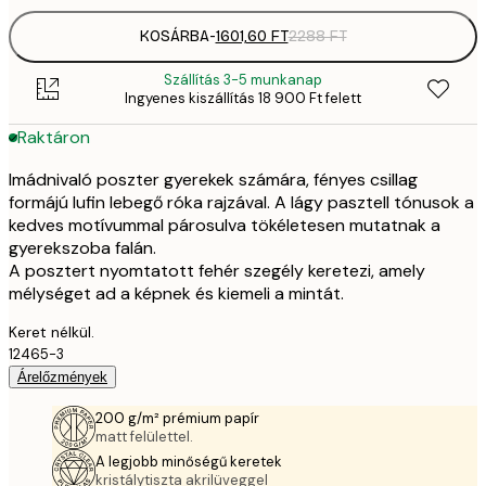
KOSÁRBA
-
1601,60 FT
2288 FT
Szállítás 3-5 munkanap
Ingyenes kiszállítás 18 900 Ft felett
Raktáron
Imádnivaló poszter gyerekek számára, fényes csillag
formájú lufin lebegő róka rajzával. A lágy pasztell tónusok a
kedves motívummal párosulva tökéletesen mutatnak a
gyerekszoba falán.
A posztert nyomtatott fehér szegély keretezi, amely
mélységet ad a képnek és kiemeli a mintát.
Keret nélkül.
12465-3
Árelőzmények
200 g/m² prémium papír
matt felülettel.
A legjobb minőségű keretek
kristálytiszta akrilüveggel