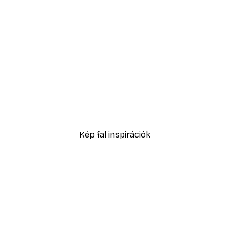
-70%
ó Oroszlán Poszter
Alvó barátok poszter
1409,70 Ft-tól
4699 Ft
Kép fal inspirációk