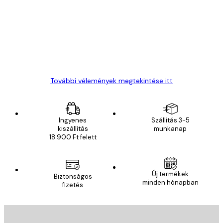
vélemények
Everything was OK!
13 máj.
Gábor P
További vélemények megtekintése itt
Ingyenes
Szállítás 3-5
kiszállítás
munkanap
18 900 Ft felett
Új termékek
Biztonságos
minden hónapban
fizetés