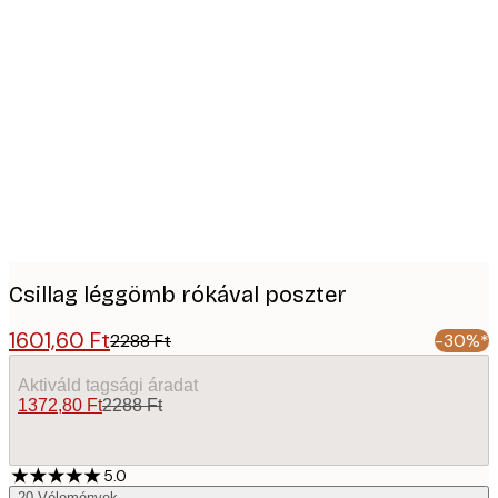
Product
images
Csillag léggömb rókával poszter
1601,60 Ft
2288 Ft
-30%*
Aktiváld tagsági áradat
1372,80 Ft
2288 Ft
5.0
20
Vélemények