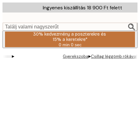
Skip
Ingyenes kiszállítás 18 900 Ft felett
to
main
content.
Találj valami nagyszerűt
30% kedvezmény a poszterekre és
15% a keretekre*
0 min
0 sec
Érvényes:
2026-
▸
▸
Gyerekszoba
Csillag léggömb rókával 
08-
06