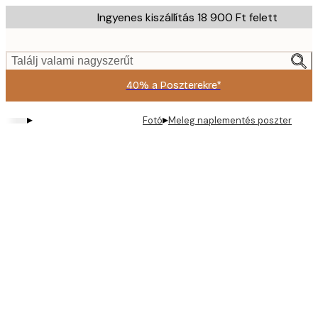
Skip
Ingyenes kiszállítás 18 900 Ft felett
to
main
content.
Találj valami nagyszerűt
40% a Poszterekre*
▸
▸
Fotó
Meleg naplementés poszter