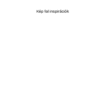
2819,40 Ft-tól
4699 Ft
Kép fal inspirációk