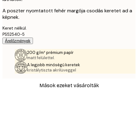
A poszter nyomtatott fehér margója csodás keretet ad a
képnek.
Keret nélkül.
PS52540-5
Árelőzmények
200 g/m² prémium papír
matt felülettel.
A legjobb minőségű keretek
kristálytiszta akrilüveggel
Mások ezeket vásárolták