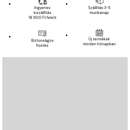
Ingyenes
Szállítás 3-5
kiszállítás
munkanap
18 900 Ft felett
Új termékek
Biztonságos
minden hónapban
fizetés
E-mail
KÜLDÉS
Áruház