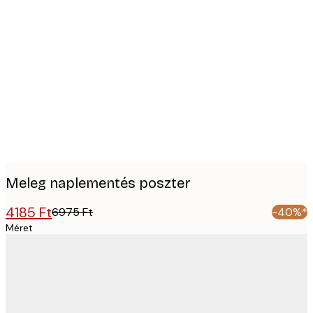
Product
images
Meleg naplementés poszter
4185 Ft
6975 Ft
-40%*
Méret