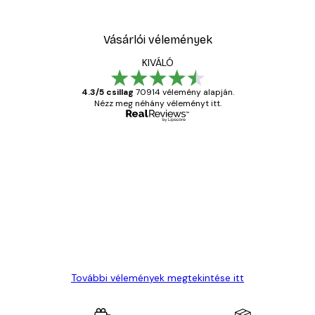
Vásárlói vélemények
KIVÁLÓ
4.3/5 csillag
70914 vélemény alapján.
Nézz meg néhány véleményt itt.
Ellenőrzött vásárló
Vásárlói
vélemények
Everything was OK!
13 máj.
Gábor P
További vélemények megtekintése itt