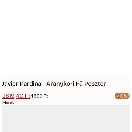
Product
images
Javier Pardina - Aranykori Fű Poszter
2819,40 Ft
4699 Ft
-40%*
Méret