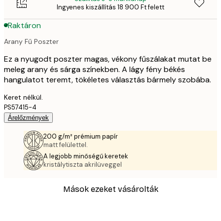
Ingyenes kiszállítás 18 900 Ft felett
Raktáron
Arany Fű Poszter
Ez a nyugodt poszter magas, vékony fűszálakat mutat be
meleg arany és sárga színekben. A lágy fény békés
hangulatot teremt, tökéletes választás bármely szobába.
Keret nélkül.
PS57415-4
Árelőzmények
200 g/m² prémium papír
matt felülettel.
A legjobb minőségű keretek
kristálytiszta akrilüveggel
Mások ezeket vásárolták