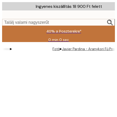
Skip
Ingyenes kiszállítás 18 900 Ft felett
to
main
content.
Találj valami nagyszerűt
40% a Poszterekre*
0 min
0 sec
Érvényes:
2026-
▸
▸
Fotó
Javier Pardina - Aranykori Fű Posz
08-
09