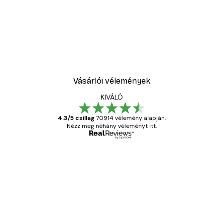
Vásárlói vélemények
KIVÁLÓ
4.3/5 csillag
70914 vélemény alapján.
Nézz meg néhány véleményt itt.
Ellenőrzött vásárló
Vásárlói
vélemények
Everything was OK!
13 máj.