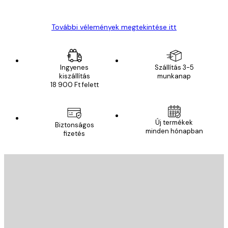
Gábor P
További vélemények megtekintése itt
Ingyenes
Szállítás 3-5
kiszállítás
munkanap
18 900 Ft felett
Új termékek
Biztonságos
minden hónapban
fizetés
E-mail