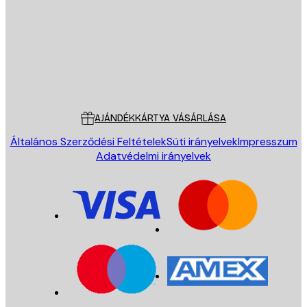
KÜLDÉS
Áruház
Poster Store
Ügyfélszolgálat
AJÁNDÉKKÁRTYA VÁSÁRLÁSA
Általános Szerződési Feltételek
Süti irányelvek
Impresszum
Adatvédelmi irányelvek