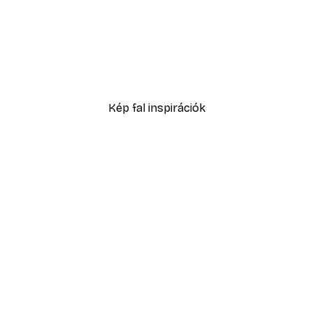
-40%*
g Poszter
2819,40 Ft-tól
4699 Ft
Kép fal inspirációk