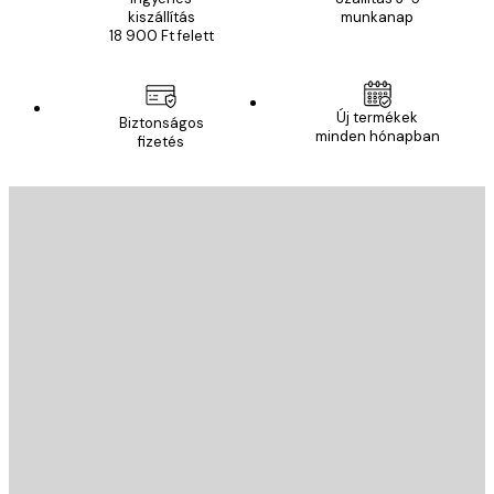
kiszállítás
munkanap
18 900 Ft felett
Új termékek
Biztonságos
minden hónapban
fizetés
E-mail
KÜLDÉS
Áruház
Poster Store