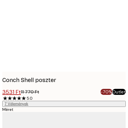
Product
images
Conch Shell poszter
3531 Ft
11 770 Ft
-70%
Outlet
5.0
7
Vélemények
Méret