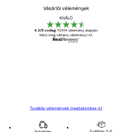
Vásárlói vélemények
KIVÁLÓ
4.3/5 csillag
70914 vélemény alapján.
Nézz meg néhány véleményt itt.
Ellenőrzött vásárló
Vásárlói
vélemények
Everything was OK!
13 máj.
Gábor P
További vélemények megtekintése itt
Ingyenes
Szállítás 3-5