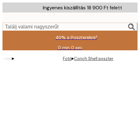
Skip
Ingyenes kiszállítás 18 900 Ft felett
to
main
content.
Találj valami nagyszerűt
40% a Poszterekre*
0 min
0 sec
Érvényes:
2026-
▸
▸
Fotó
Conch Shell poszter
08-
09