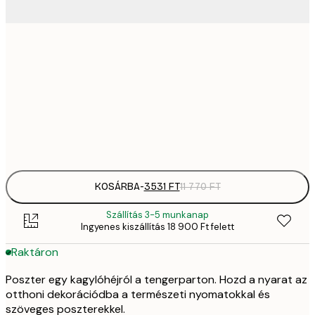
2092,
30x40 cm
6
35
50x70 cm
11 
Frame
options
KOSÁRBA
-
3531 FT
11 770 FT
Szállítás 3-5 munkanap
Ingyenes kiszállítás 18 900 Ft felett
Raktáron
Poszter egy kagylóhéjról a tengerparton. Hozd a nyarat az
otthoni dekorációdba a természeti nyomatokkal és
szöveges poszterekkel.