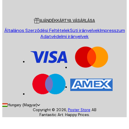
Poster Store
Ügyfélszolgálat
AJÁNDÉKKÁRTYA VÁSÁRLÁSA
Általános Szerződési Feltételek
Süti irányelvek
Impresszum
Adatvédelmi irányelvek
Hungary (Magyar)
Copyright ©
2026
,
Poster Store
AB
Fantastic Art. Happy Prices.