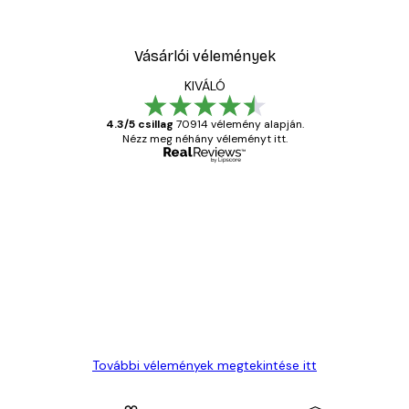
Vásárlói vélemények
KIVÁLÓ
4.3/5 csillag
70914 vélemény alapján.
Nézz meg néhány véleményt itt.
Ellenőrzött vásárló
Vásárlói
vélemények
Everything was OK!
13 máj.
Gábor P
További vélemények megtekintése itt