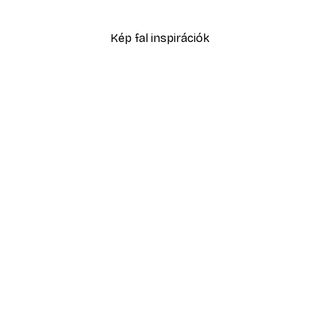
1372,80 Ft-tól
2288 Ft
Kép fal inspirációk