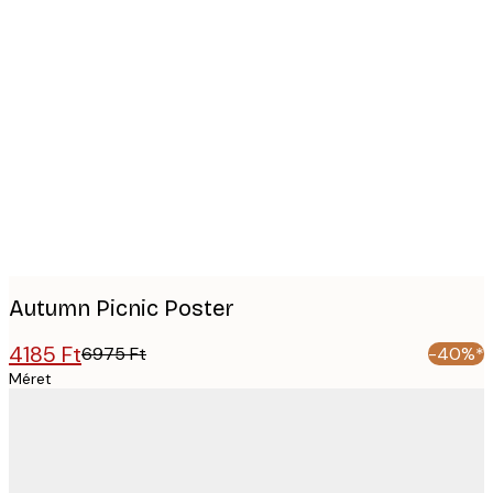
Product
images
Autumn Picnic Poster
4185 Ft
6975 Ft
-40%*
Méret