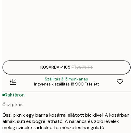
41
30x40 cm
6
70
50x70 cm
11 
Frame
options
KOSÁRBA
-
4185 FT
6975 FT
Szállítás 3-5 munkanap
Ingyenes kiszállítás 18 900 Ft felett
Raktáron
Őszi piknik
Őszi piknik egy barna kosárral ellátott biciklivel. A kosárban
almák, süti és bögre látható. A narancs és zöld levelek
meleg színeket adnak a természetes hangulatú