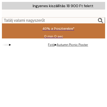
Skip
Ingyenes kiszállítás 18 900 Ft felett
to
main
content.
Találj valami nagyszerűt
40% a Poszterekre*
0 min
0 sec
Érvényes:
2026-
▸
▸
Fotó
Autumn Picnic Poster
08-
09