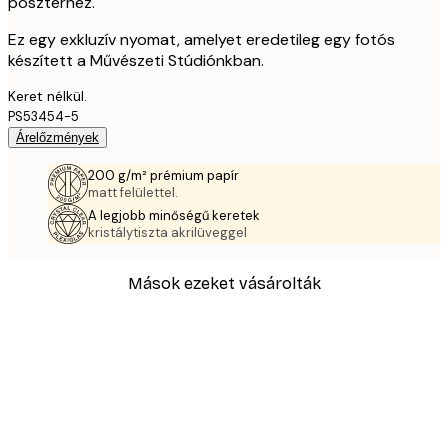
poszterhez.
Ez egy exkluzív nyomat, amelyet eredetileg egy fotós
készített a Művészeti Stúdiónkban.
Keret nélkül.
PS53454-5
Árelőzmények
200 g/m² prémium papír
matt felülettel.
A legjobb minőségű keretek
kristálytiszta akrilüveggel
Mások ezeket vásárolták