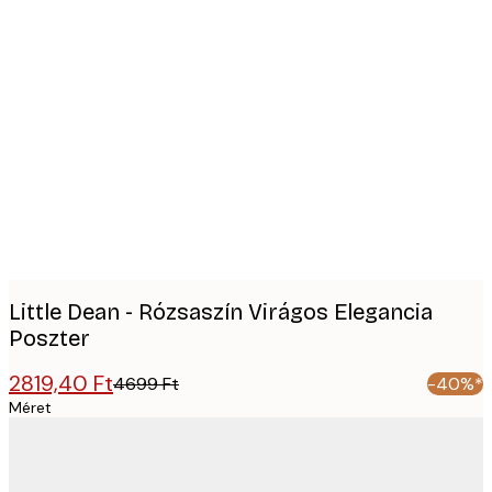
Product
images
Little Dean - Rózsaszín Virágos Elegancia
Poszter
2819,40 Ft
4699 Ft
-40%*
Méret