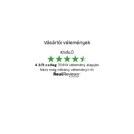
Vásárlói vélemények
KIVÁLÓ
4.3/5 csillag
70914 vélemény alapján.
Nézz meg néhány véleményt itt.
Ellenőrzött vásárló
Vásárlói
vélemények
Everything was OK!
13 máj.
Gábor P