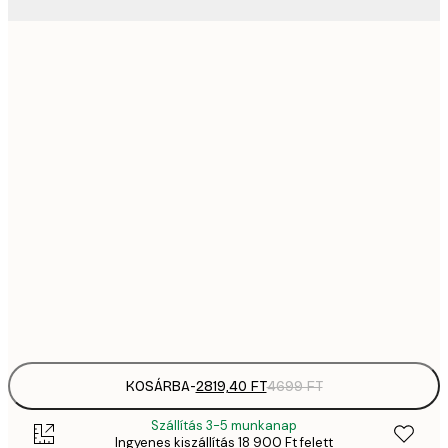
2819,
21x30 cm
4
41
30x40 cm
6
5558,
40x50 cm
9
70
50x70 cm
11 
10 7
70x100 cm
17 
Frame
options
KOSÁRBA
-
2819,40 FT
4699 FT
Szállítás 3-5 munkanap
Ingyenes kiszállítás 18 900 Ft felett