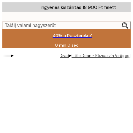
Skip
Ingyenes kiszállítás 18 900 Ft felett
to
main
content.
Találj valami nagyszerűt
40% a Poszterekre*
0 min
0 sec
Érvényes:
2026-
▸
▸
Divat
Little Dean - Rózsaszín Virágos 
08-
09