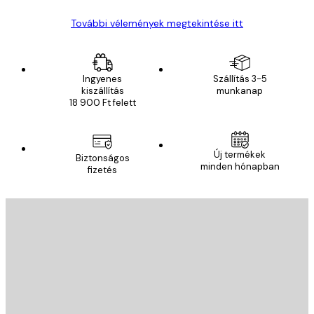
További vélemények megtekintése itt
Ingyenes
Szállítás 3-5
kiszállítás
munkanap
18 900 Ft felett
Új termékek
Biztonságos
minden hónapban
fizetés
E-mail
KÜLDÉS