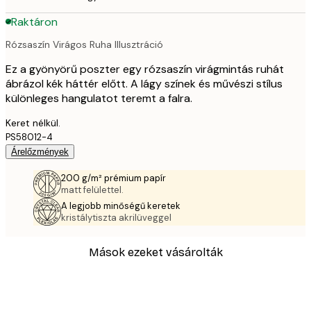
Raktáron
Rózsaszín Virágos Ruha Illusztráció
Ez a gyönyörű poszter egy rózsaszín virágmintás ruhát
ábrázol kék háttér előtt. A lágy színek és művészi stílus
különleges hangulatot teremt a falra.
Keret nélkül.
PS58012-4
Árelőzmények
200 g/m² prémium papír
matt felülettel.
A legjobb minőségű keretek
kristálytiszta akrilüveggel
Mások ezeket vásárolták