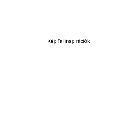
-40%*
Absztrakt kék akvarell N
2819,40 Ft-tól
4699 Ft
Kép fal inspirációk