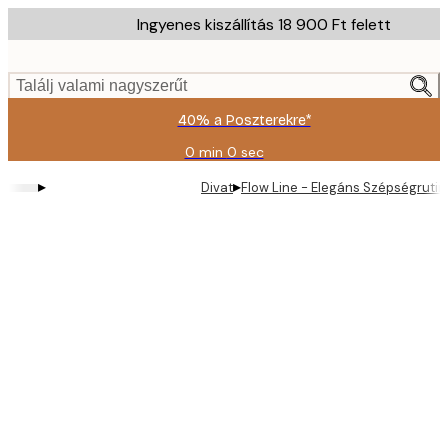
Skip
Ingyenes kiszállítás 18 900 Ft felett
to
main
content.
Találj valami nagyszerűt
40% a Poszterekre*
0 min
0 sec
Érvényes:
2026-
▸
▸
Divat
Flow Line - Elegáns Szépségrutin
08-
09