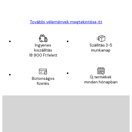
13 máj.
Gábor P
További vélemények megtekintése itt
Ingyenes
Szállítás 3-5
kiszállítás
munkanap
18 900 Ft felett
Új termékek
Biztonságos
minden hónapban
fizetés
E-mail