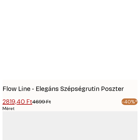
Product
images
Flow Line - Elegáns Szépségrutin Poszter
2819,40 Ft
4699 Ft
-40%*
Méret