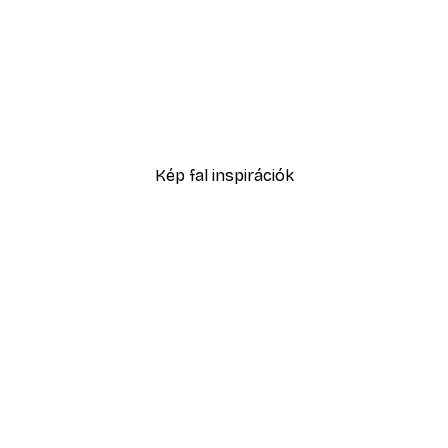
-40%*
KsanaKalpa - Gyengéd Öngondoskodás Üzenet Poszter
2819,40 Ft-tól
4699 Ft
Kép fal inspirációk