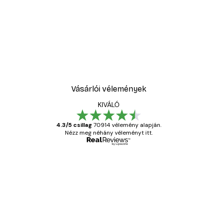
Vásárlói vélemények
KIVÁLÓ
4.3/5 csillag
70914 vélemény alapján.
Nézz meg néhány véleményt itt.
Ellenőrzött vásárló
Vásárlói
vélemények
Everything was OK!