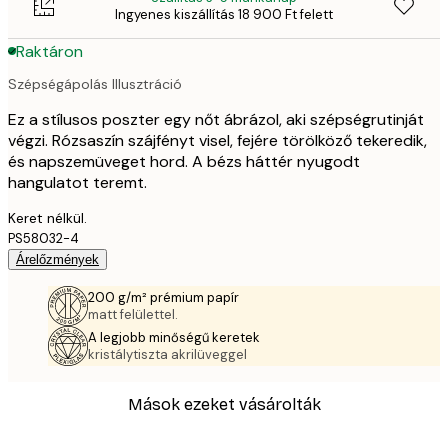
Ingyenes kiszállítás 18 900 Ft felett
Raktáron
Szépségápolás Illusztráció
Ez a stílusos poszter egy nőt ábrázol, aki szépségrutinját
végzi. Rózsaszín szájfényt visel, fejére törölköző tekeredik,
és napszemüveget hord. A bézs háttér nyugodt
hangulatot teremt.
Keret nélkül.
PS58032-4
Árelőzmények
200 g/m² prémium papír
matt felülettel.
A legjobb minőségű keretek
kristálytiszta akrilüveggel
Mások ezeket vásárolták