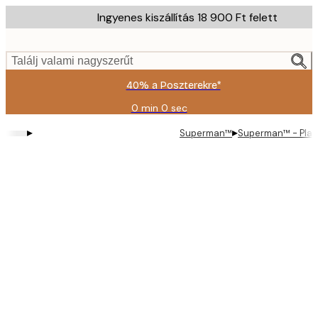
Skip
Ingyenes kiszállítás 18 900 Ft felett
to
main
content.
Találj valami nagyszerűt
40% a Poszterekre*
0 min
0 sec
Érvényes:
2026-
▸
▸
Superman™
Superman™ - Playf
08-
09