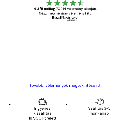
4.3/5 csillag
70914 vélemény alapján.
Nézz meg néhány véleményt itt.
Ellenőrzött vásárló
Vásárlói
vélemények
Everything was OK!
13 máj.
Gábor P
További vélemények megtekintése itt
Ingyenes
Szállítás 3-5
kiszállítás
munkanap
18 900 Ft felett