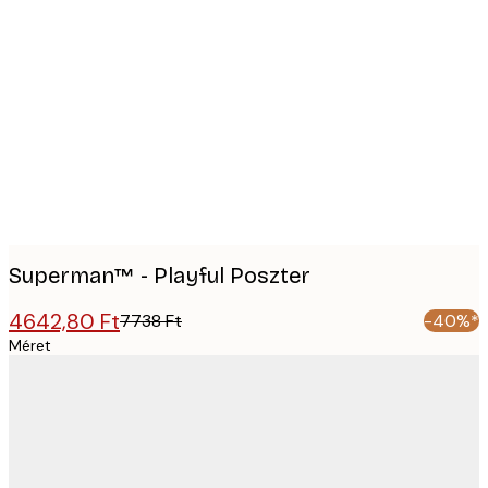
Product
images
Superman™ - Playful Poszter
4642,80 Ft
7738 Ft
-40%*
Méret