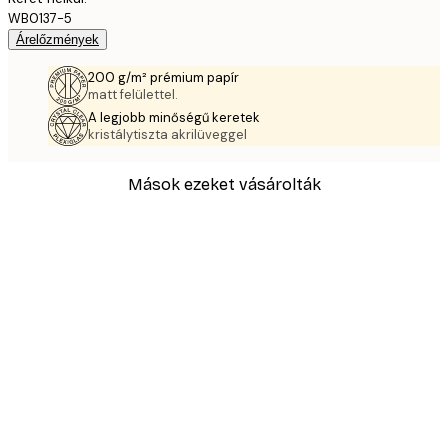
WB0137-5
Árelőzmények
200 g/m² prémium papír
matt felülettel.
A legjobb minőségű keretek
kristálytiszta akrilüveggel
Mások ezeket vásárolták