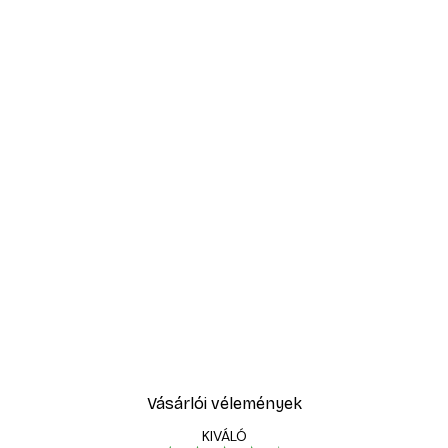
-40%*
n poszter
Ginkgo Textúra Poszter
4185 Ft-tól
6975 Ft
Vásárlói vélemények
KIVÁLÓ