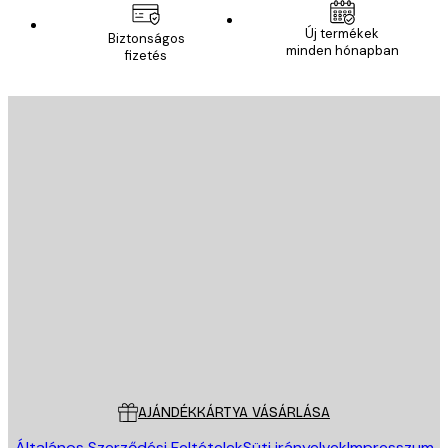
Új termékek
Biztonságos
minden hónapban
fizetés
E-mail
KÜLDÉS
Áruház
Poster Store
Ügyfélszolgálat
AJÁNDÉKKÁRTYA VÁSÁRLÁSA
Általános Szerződési Feltételek
Süti irányelvek
Impresszum