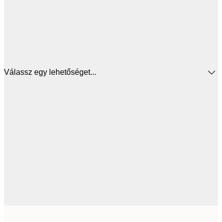
Válassz egy lehetőséget...
4642,