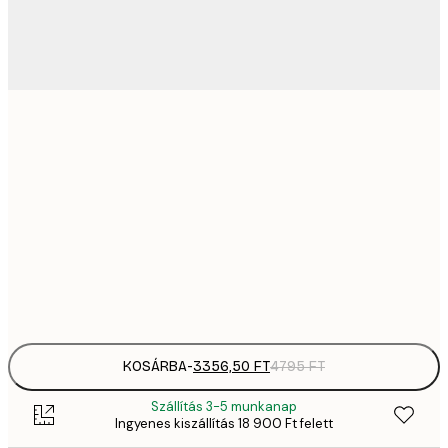
3356,
21x30 cm
4
5416,
30x40 cm
7
9765,
50x70 cm
13 
Frame
options
KOSÁRBA
-
3356,50 FT
4795 FT
Szállítás 3-5 munkanap
Ingyenes kiszállítás 18 900 Ft felett