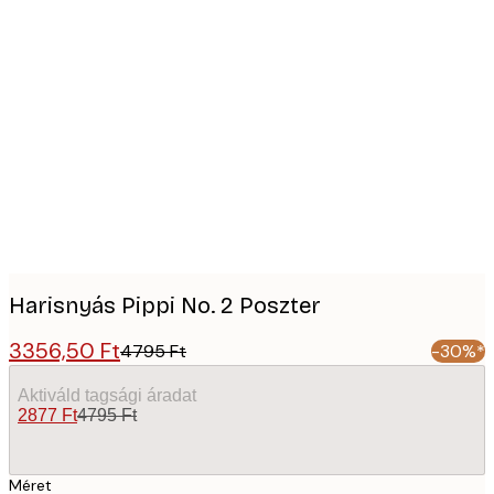
Product
images
Harisnyás Pippi No. 2 Poszter
3356,50 Ft
4795 Ft
-30%*
Aktiváld tagsági áradat
2877 Ft
4795 Ft
Méret