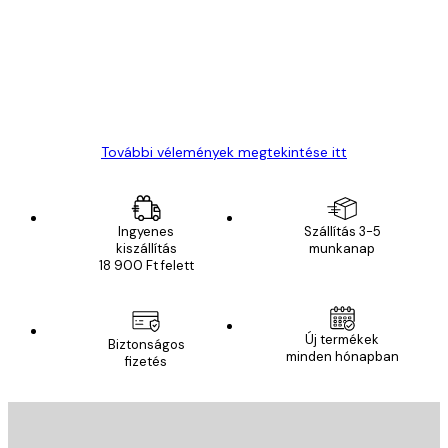
vélemények
Everything was OK!
13 máj.
Gábor P
További vélemények megtekintése itt
Ingyenes
Szállítás 3-5
kiszállítás
munkanap
18 900 Ft felett
Új termékek
Biztonságos
minden hónapban
fizetés