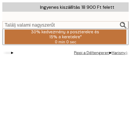
Skip
Ingyenes kiszállítás 18 900 Ft felett
to
main
content.
Találj valami nagyszerűt
30% kedvezmény a poszterekre és
15% a keretekre*
0 min
0 sec
Érvényes:
2026-
▸
▸
Pippi a Déltengeren
Harisnyás 
08-
06