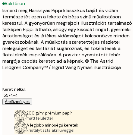
Raktáron
Ismerd meg Harisnyás Pippi klasszikus báját és vidám
természetét ezen a fekete és bézs színű műalkotáson
keresztül. A gyönyörűen megrajzolt illusztrációt tartalmazó
faliképen Pippi látható, ahogy egy kiscicát ringat, gyermeki
ártatlanságot és játékos vidámságot kölcsönözve minden
gyerekszobának. A műalkotás szeretetteljes részletei
melegséget és fantáziát sugároznak, és tökéletesek a
fiatal elmék inspirálására. A poszter nyomtatott fehér
margója csodás keretet ad a képnek. © The Astrid
Lindgren Company™ / Ingrid Vang Nyman illusztrációja
Keret nélkül.
15574-4
Árelőzmények
200 g/m² prémium papír
matt felülettel.
A legjobb minőségű keretek
kristálytiszta akrilüveggel