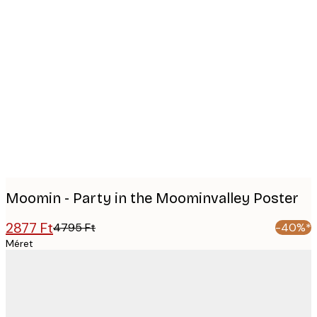
Product
images
Moomin - Party in the Moominvalley Poster
2877 Ft
4795 Ft
-40%*
Méret