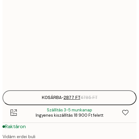
28
21x30 cm
4
4642,
30x40 cm
7
5885,
40x50 cm
9
8370,
50x70 cm
13 
Frame
options
KOSÁRBA
-
2877 FT
4795 FT
Szállítás 3-5 munkanap
Ingyenes kiszállítás 18 900 Ft felett
Raktáron
Vidám erdei buli