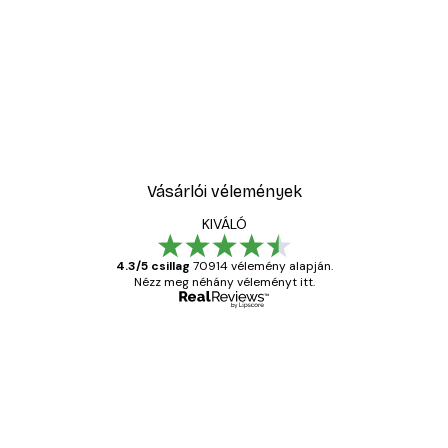
Vásárlói vélemények
KIVÁLÓ
4.3/5 csillag
70914 vélemény alapján.
Nézz meg néhány véleményt itt.
Ellenőrzött vásárló
Vásárlói
vélemények
Everything was OK!