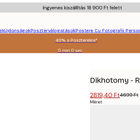
Ingyenes kiszállítás 18 900 Ft felett
ek
Újdonságok
Poszterválogatások
Postere Cu Fotografii Perso
40% a Poszterekre*
0 min
0 sec
Érvényes:
2026-
08-
09
Dikhotomy - R
2819,40 Ft
4699 Ft
Méret