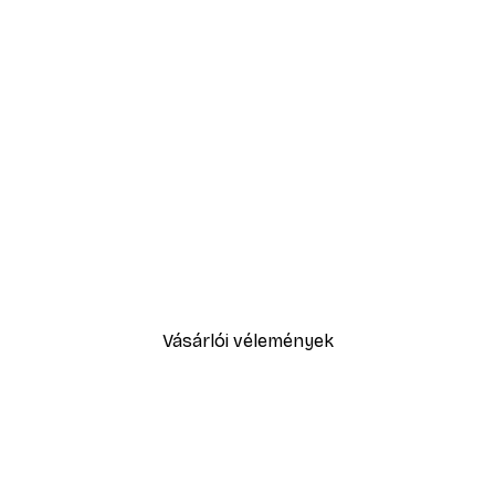
-40%*
Absztrakt kék akvarell No2 p
2819,40 Ft-tól
4699 Ft
Vásárlói vélemények