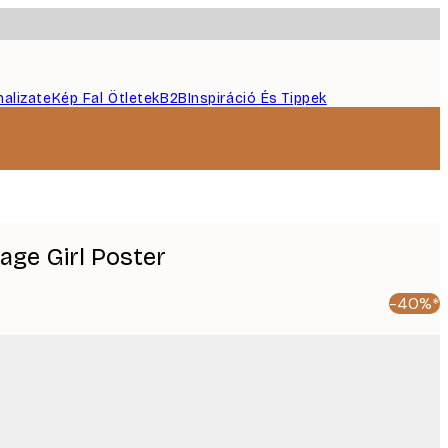
nalizate
Kép Fal Ötletek
B2B
Inspiráció És Tippek
age Girl Poster
-40%*