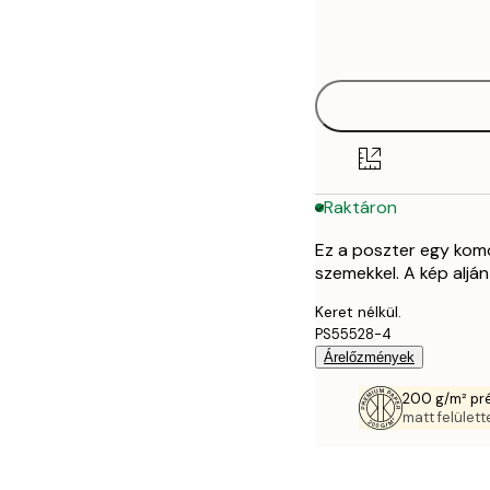
Frame
21x30 cm
options
30x40 cm
40x50 cm
50x70 cm
Raktáron
70x100 cm
Ez a poszter egy komo
szemekkel. A kép alján
Keret nélkül.
PS55528-4
Árelőzmények
200 g/m² pr
matt felülette