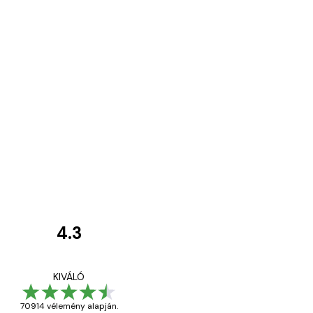
4.3
Vásárlói
vélemények
Everything was OK!
KIVÁLÓ
70914 vélemény alapján.