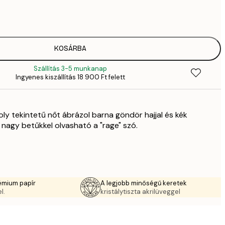
2819,
4
41
6
5558,
KOSÁRBA
9
Szállítás 3-5 munkanap
70
Ingyenes kiszállítás 18 900 Ft felett
11 
10 7
17 
ly tekintetű nőt ábrázol barna göndör hajjal és kék
 nagy betűkkel olvasható a "rage" szó.
émium papír
A legjobb minőségű keretek
l.
kristálytiszta akrilüveggel