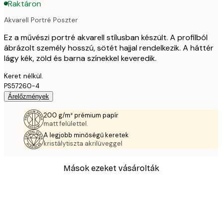
Raktáron
Akvarell Portré Poszter
Ez a művészi portré akvarell stílusban készült. A profilból
ábrázolt személy hosszú, sötét hajjal rendelkezik. A háttér
lágy kék, zöld és barna színekkel keveredik.
Keret nélkül.
PS57260-4
Árelőzmények
200 g/m² prémium papír
matt felülettel.
A legjobb minőségű keretek
kristálytiszta akrilüveggel
Mások ezeket vásárolták