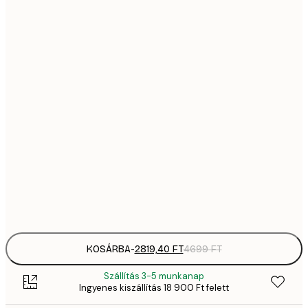
2819,
21x30 cm
4
41
30x40 cm
6
5558,
40x50 cm
9
70
50x70 cm
11 
10 7
70x100 cm
17 
Frame
options
KOSÁRBA
-
2819,40 FT
4699 FT
Szállítás 3-5 munkanap
Ingyenes kiszállítás 18 900 Ft felett