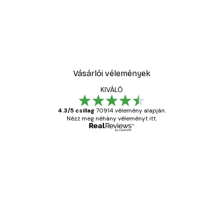
Vásárlói vélemények
KIVÁLÓ
4.3/5 csillag
70914 vélemény alapján.
Nézz meg néhány véleményt itt.
Ellenőrzött vásárló
Vásárlói
vélemények
Everything was OK!
13 máj.
Gábor P