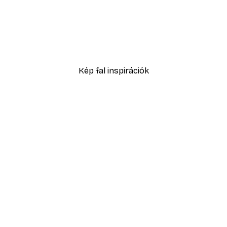
Absztrakt kék akvarell N
2819,40 Ft-tól
4699 Ft
Kép fal inspirációk