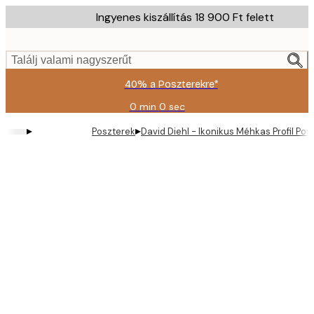
Skip
Ingyenes kiszállítás 18 900 Ft felett
to
main
content.
Találj valami nagyszerűt
40% a Poszterekre*
0 min
0 sec
Érvényes:
2026-
▸
▸
Poszterek
David Diehl - Ikonikus Méhkas Profil Pos
08-
09