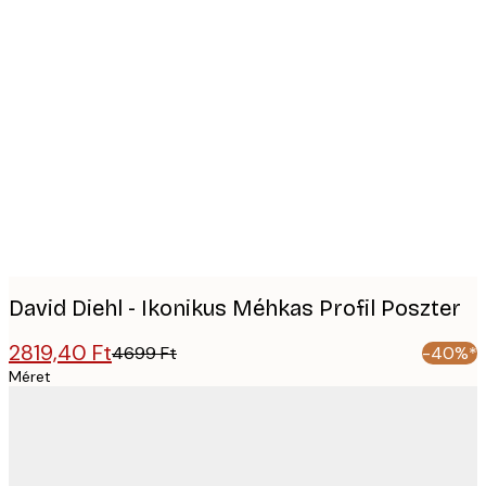
Product
images
David Diehl - Ikonikus Méhkas Profil Poszter
2819,40 Ft
4699 Ft
-40%*
Méret