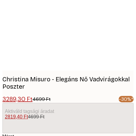
Product
images
Christina Misuro - Elegáns Nő Vadvirágokkal
Poszter
3289,30 Ft
4699 Ft
-30%*
Aktiváld tagsági áradat
2819,40 Ft
4699 Ft
Méret