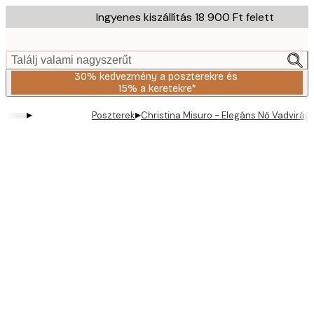
Skip
Ingyenes kiszállítás 18 900 Ft felett
to
main
content.
Találj valami nagyszerűt
30% kedvezmény a poszterekre és
15% a keretekre*
▸
▸
Poszterek
Christina Misuro - Elegáns Nő Vadvirág