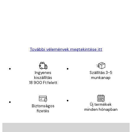
vélemények
Everything was OK!
13 máj.
Gábor P
További vélemények megtekintése itt
Ingyenes
Szállítás 3-5
kiszállítás
munkanap
18 900 Ft felett
Új termékek
Biztonságos
minden hónapban
fizetés