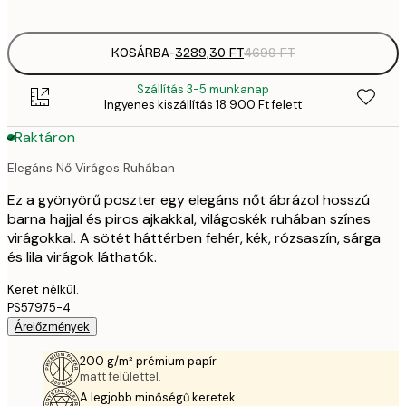
options
KOSÁRBA
-
3289,30 FT
4699 FT
Szállítás 3-5 munkanap
Ingyenes kiszállítás 18 900 Ft felett
Raktáron
Elegáns Nő Virágos Ruhában
Ez a gyönyörű poszter egy elegáns nőt ábrázol hosszú
barna hajjal és piros ajkakkal, világoskék ruhában színes
virágokkal. A sötét háttérben fehér, kék, rózsaszín, sárga
és lila virágok láthatók.
Keret nélkül.
PS57975-4
Árelőzmények
200 g/m² prémium papír
matt felülettel.
A legjobb minőségű keretek