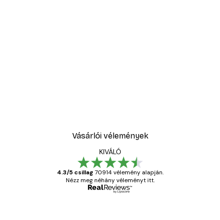
-30%*
Absztrakt kék akvarell N
3289,30 Ft-tól
4699 Ft
Vásárlói vélemények
KIVÁLÓ
4.3/5 csillag
70914 vélemény alapján.
Nézz meg néhány véleményt itt.
Ellenőrzött vásárló
Vásárlói