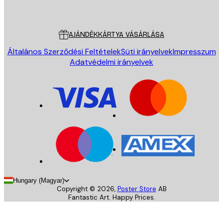
Poster Store
Ügyfélszolgálat
AJÁNDÉKKÁRTYA VÁSÁRLÁSA
Általános Szerződési Feltételek
Süti irányelvek
Impresszum
Adatvédelmi irányelvek
Hungary (Magyar)
Copyright ©
2026
,
Poster Store
AB
Fantastic Art. Happy Prices.