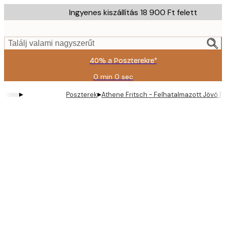
Skip
Ingyenes kiszállítás 18 900 Ft felett
to
main
content.
Találj valami nagyszerűt
40% a Poszterekre*
0 min
0 sec
Érvényes:
2026-
▸
▸
Poszterek
Athene Fritsch - Felhatalmazott Jövő P
08-
09