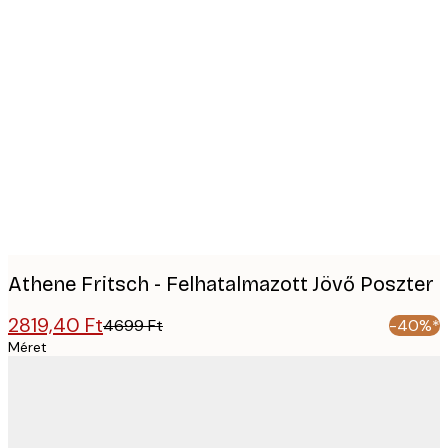
Product
images
Athene Fritsch - Felhatalmazott Jövő Poszter
2819,40 Ft
4699 Ft
-40%*
Méret