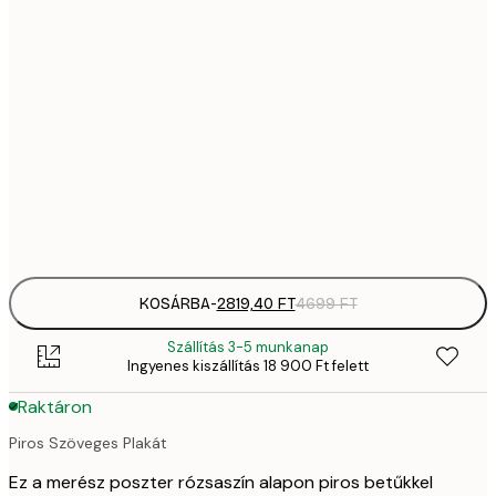
2819,
21x30 cm
4
70
50x70 cm
11 
10 7
70x100 cm
17 
Frame
options
KOSÁRBA
-
2819,40 FT
4699 FT
Szállítás 3-5 munkanap
Ingyenes kiszállítás 18 900 Ft felett
Raktáron
Piros Szöveges Plakát
Ez a merész poszter rózsaszín alapon piros betűkkel