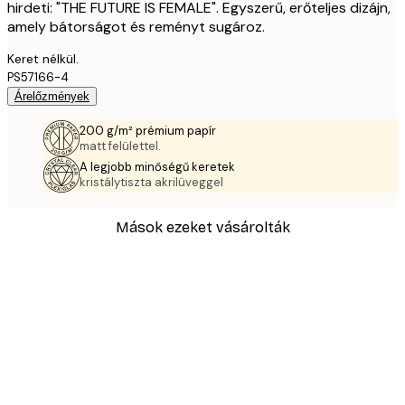
hirdeti: "THE FUTURE IS FEMALE". Egyszerű, erőteljes dizájn,
amely bátorságot és reményt sugároz.
Keret nélkül.
PS57166-4
Árelőzmények
200 g/m² prémium papír
matt felülettel.
A legjobb minőségű keretek
kristálytiszta akrilüveggel
Mások ezeket vásárolták