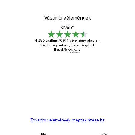
Vásárlói vélemények
KIVÁLÓ
4.3/5 csillag
70914 vélemény alapján.
Nézz meg néhány véleményt itt.
Ellenőrzött vásárló
Vásárlói
vélemények
Everything was OK!
13 máj.
Gábor P
További vélemények megtekintése itt